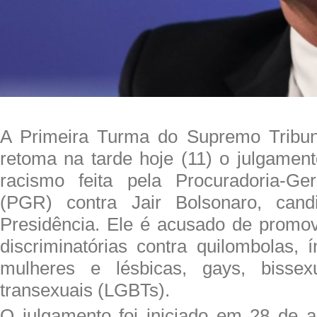
A Primeira Turma do Supremo Tribun
retoma na tarde hoje (11) o julgamen
racismo feita pela Procuradoria-Ge
(PGR) contra Jair Bolsonaro, can
Presidência. Ele é acusado de promo
discriminatórias contra quilombolas, í
mulheres e lésbicas, gays, bissexu
transexuais (LGBTs).
O julgamento foi iniciado em 28 de a