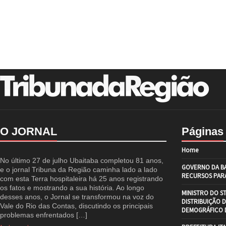
O JORNAL
Páginas
Home
No último 27 de julho Ubaitaba completou 81 anos,
GOVERNO DA BA
e o jornal Tribuna da Região caminha lado a lado
RECURSOS PARA
com esta Terra hospitaleira há 25 anos registrando
os fatos e mostrando a sua história. Ao longo
MINISTRO DO S
desses anos, o Jornal se transformou na voz do
DISTRIBUIÇÃO 
Vale do Rio das Contas, discutindo os principais
DEMOGRÁFICO D
problemas enfrentados […]