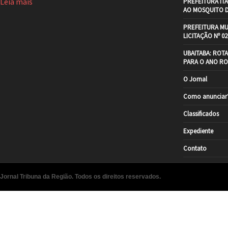
Leia mais
PREFEITURA IT
AO MOSQUITO 
PREFEITURA MU
LICITAÇÃO Nº 02
UBAITABA: ROT
PARA O ANO RO
O Jornal
Como anunciar
Classificados
Expediente
Contato
Jornal Tribuna da Região. Todos os direitos reservados.