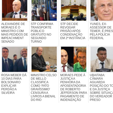
ALEXANDRE DE
STF CONFIRMA
STF DECIDE
YUNES, EX-
MORAES É O
TRANSPORTE
REVOGAR
ASSESSOR DE
MINISTRO COM
PÚBLICO
PRISÃO APÓS
TEMER, É PRE
MAIS PEDIDOS DE
GRATUITO NO
CONDENAÇÃO
PELA POLÍCIA
IMPEACHMENT
SEGUNDO
EM 2ª INSTÂNCIA
FEDERAL
SENADO
TURNO
ROSA WEBER DÁ
MINISTRO CELSO
MORAES PEDE À
UBAITABA:
10 DIAS PARA
DE MELLO
JUSTIÇA A
CÂMARA
BOLSONARO
CLASSIFICA
PENHORA DA
AGUARDA
EXPLICAR
COMO ‘FATO
APOSENTADORIA
POSIÇÃO DO T
PERDÃO A
GRAVÍSSIMO’
DE ROBERTO
E DA JUSTIÇA
SILVEIRA
CENSURA A
JEFFERSON PARA
SOBRE SITUAÇ
LIVROS A BIENAL
PAGAMENTO DE
DO VEREADOR
DO RIO
INDENIZAÇÃO
PRESO