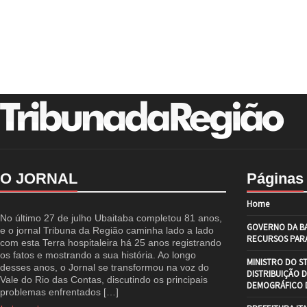
O JORNAL
Páginas
Home
No último 27 de julho Ubaitaba completou 81 anos,
GOVERNO DA BA
e o jornal Tribuna da Região caminha lado a lado
RECURSOS PARA
com esta Terra hospitaleira há 25 anos registrando
os fatos e mostrando a sua história. Ao longo
MINISTRO DO S
desses anos, o Jornal se transformou na voz do
DISTRIBUIÇÃO 
Vale do Rio das Contas, discutindo os principais
DEMOGRÁFICO D
problemas enfrentados […]