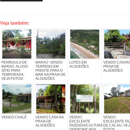
Veja também:
PENÍNSULA DE
MARAÚ: VENDO
LOTES EM
VENDO CASAR
MARAÚ: ALUGO
TERRENO EM
ALGODÕES
PRAIA DE
SÍTIO PARA
FRENTE PARA O
ALGODÕES
TEMPORADA;
MAR NA PRAIA DE
VEJA FOTOS!
ALGODÕES
VENDO CHALÉ
VENDO CASA NA
VENDO
VENDO
PRAIA DE
EXCELENTE
EXCELENTE FAZ
ALGODÕES
FAZENDA/CULTURA
DE CACAU; VEJ
DIVERSIFICADA;
FOTOS