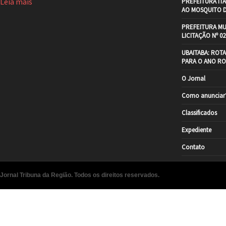
Leia mais
PREFEITURA IT
AO MOSQUITO 
PREFEITURA MU
LICITAÇÃO Nº 02
UBAITABA: ROT
PARA O ANO RO
O Jornal
Como anunciar
Classificados
Expediente
Contato
Jornal Tribuna da Região. Todos os direitos reservados.