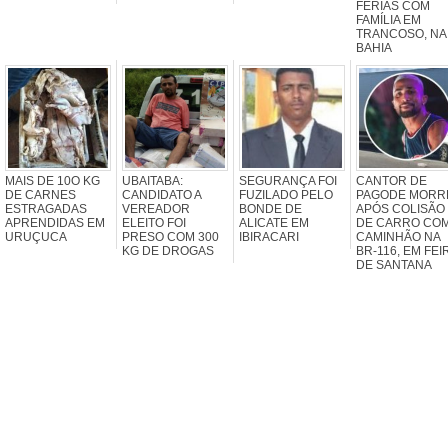
FÉRIAS COM
FAMÍLIA EM
TRANCOSO, NA
BAHIA
MAIS DE 10O KG
UBAITABA:
SEGURANÇA FOI
CANTOR DE
DE CARNES
CANDIDATO A
FUZILADO PELO
PAGODE MORR
ESTRAGADAS
VEREADOR
BONDE DE
APÓS COLISÃO
APRENDIDAS EM
ELEITO FOI
ALICATE EM
DE CARRO CO
URUÇUCA
PRESO COM 300
IBIRACARI
CAMINHÃO NA
KG DE DROGAS
BR-116, EM FEI
DE SANTANA