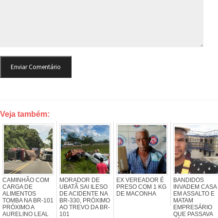
Veja também:
CAMINHÃO COM
MORADOR DE
EX VEREADOR É
BANDIDOS
CARGA DE
UBATÃ SAI ILESO
PRESO COM 1 KG
INVADEM CASA
ALIMENTOS
DE ACIDENTE NA
DE MACONHA
EM ASSALTO E
TOMBA NA BR-101
BR-330, PRÓXIMO
MATAM
PRÓXIMO A
AO TREVO DA BR-
EMPRESÁRIO
AURELINO LEAL
101
QUE PASSAVA