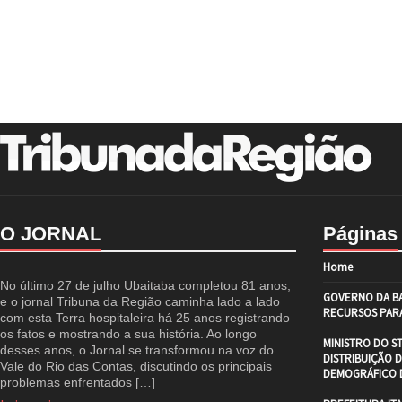
O JORNAL
Páginas
Home
No último 27 de julho Ubaitaba completou 81 anos,
GOVERNO DA BA
e o jornal Tribuna da Região caminha lado a lado
RECURSOS PARA
com esta Terra hospitaleira há 25 anos registrando
os fatos e mostrando a sua história. Ao longo
MINISTRO DO S
desses anos, o Jornal se transformou na voz do
DISTRIBUIÇÃO 
Vale do Rio das Contas, discutindo os principais
DEMOGRÁFICO D
problemas enfrentados […]