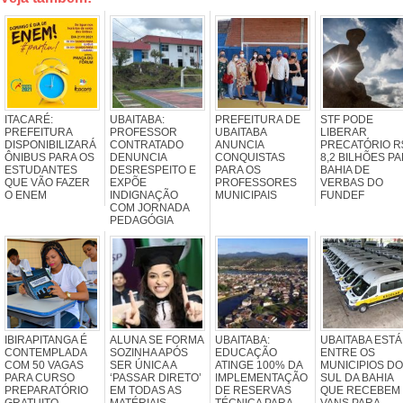
ITACARÉ:
UBAITABA:
PREFEITURA DE
STF PODE
PREFEITURA
PROFESSOR
UBAITABA
LIBERAR
DISPONIBILIZARÁ
CONTRATADO
ANUNCIA
PRECATÓRIO R
ÔNIBUS PARA OS
DENUNCIA
CONQUISTAS
8,2 BILHÕES P
ESTUDANTES
DESRESPEITO E
PARA OS
BAHIA DE
QUE VÃO FAZER
EXPÕE
PROFESSORES
VERBAS DO
O ENEM
INDIGNAÇÃO
MUNICIPAIS
FUNDEF
COM JORNADA
PEDAGÓGIA
IBIRAPITANGA É
ALUNA SE FORMA
UBAITABA:
UBAITABA ESTÁ
CONTEMPLADA
SOZINHA APÓS
EDUCAÇÃO
ENTRE OS
COM 50 VAGAS
SER ÚNICA A
ATINGE 100% DA
MUNICIPIOS DO
PARA CURSO
‘PASSAR DIRETO’
IMPLEMENTAÇÃO
SUL DA BAHIA
PREPARATÓRIO
EM TODAS AS
DE RESERVAS
QUE RECEBEM
GRATUITO
MATÉRIAIS
TÉCNICA PARA
VANS PARA