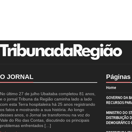
O JORNAL
Páginas
Home
No último 27 de julho Ubaitaba completou 81 anos,
GOVERNO DA BA
e o jornal Tribuna da Região caminha lado a lado
RECURSOS PARA
com esta Terra hospitaleira há 25 anos registrando
os fatos e mostrando a sua história. Ao longo
MINISTRO DO S
desses anos, o Jornal se transformou na voz do
DISTRIBUIÇÃO 
Vale do Rio das Contas, discutindo os principais
DEMOGRÁFICO D
problemas enfrentados […]