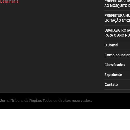
Leia mais
PREFEITURA IT
AO MOSQUITO 
PREFEITURA MU
LICITAÇÃO Nº 02
UBAITABA: ROT
PARA O ANO RO
O Jornal
Como anunciar
Classificados
Expediente
Contato
Jornal Tribuna da Região. Todos os direitos reservados.