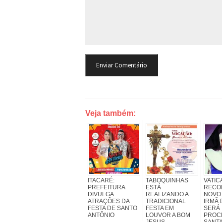
Veja também:
ITACARÉ:
TABOQUINHAS
VATIC
PREFEITURA
ESTÁ
RECO
DIVULGA
REALIZANDO A
NOVO 
ATRAÇÕES DA
TRADICIONAL
IRMÃ
FESTA DE SANTO
FESTA EM
SERÁ
ANTÔNIO
LOUVOR A BOM
PROC
JESUS
SANT