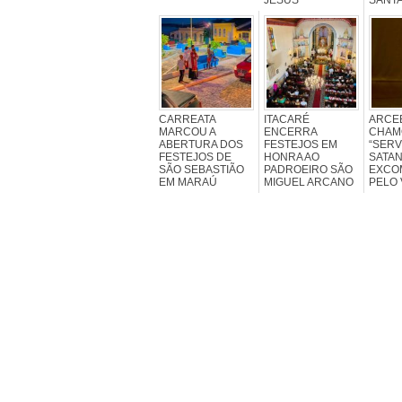
CARREATA
ITACARÉ
ARCE
MARCOU A
ENCERRA
CHAM
ABERTURA DOS
FESTEJOS EM
“SERV
FESTEJOS DE
HONRA AO
SATAN
SÃO SEBASTIÃO
PADROEIRO SÃO
EXCO
EM MARAÚ
MIGUEL ARCANO
PELO 