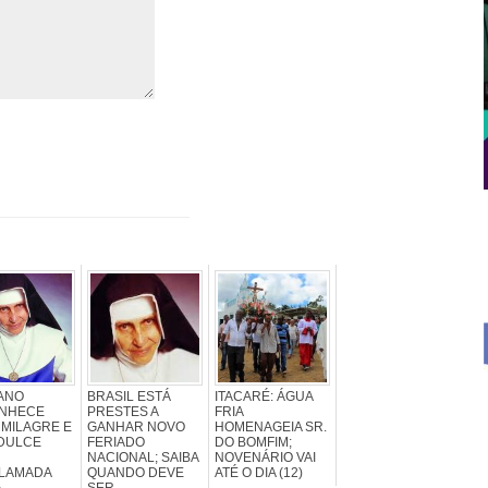
ANO
BRASIL ESTÁ
ITACARÉ: ÁGUA
NHECE
PRESTES A
FRIA
MILAGRE E
GANHAR NOVO
HOMENAGEIA SR.
 DULCE
FERIADO
DO BOMFIM;
NACIONAL; SAIBA
NOVENÁRIO VAI
LAMADA
QUANDO DEVE
ATÉ O DIA (12)
A
SER