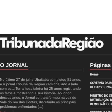
O JORNAL
Páginas
Home
No último 27 de julho Ubaitaba completou 81 anos,
GOVERNO DA BA
e o jornal Tribuna da Região caminha lado a lado
RECURSOS PARA
com esta Terra hospitaleira há 25 anos registrando
os fatos e mostrando a sua história. Ao longo
MINISTRO DO S
desses anos, o Jornal se transformou na voz do
DISTRIBUIÇÃO 
Vale do Rio das Contas, discutindo os principais
DEMOGRÁFICO D
problemas enfrentados […]