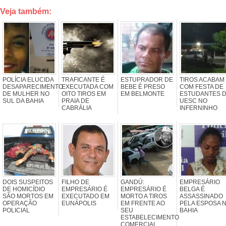
Veja também:
POLÍCIA ELUCIDA
TRAFICANTE É
ESTUPRADOR DE
TIROS ACABAM
DESAPARECIMENTO
EXECUTADA COM
BEBE É PRESO
COM FESTA DE
DE MULHER NO
OITO TIROS EM
EM BELMONTE
ESTUDANTES 
SUL DA BAHIA
PRAIA DE
UESC NO
CABRÁLIA
INFERNINHO
DOIS SUSPEITOS
FILHO DE
GANDÚ:
EMPRESÁRIO
DE HOMICÍDIO
EMPRESÁRIO É
EMPRESÁRIO É
BELGA É
SÃO MORTOS EM
EXECUTADO EM
MORTO A TIROS
ASSASSINADO
OPERAÇÃO
EUNÁPOLIS
EM FRENTE AO
PELA ESPOSA 
POLICIAL
SEU
BAHIA
ESTABELECIMENTO
COMERCIAL