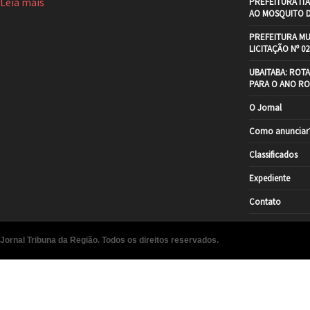
Leia mais
PREFEITURA IT
AO MOSQUITO 
PREFEITURA MU
LICITAÇÃO Nº 02
UBAITABA: ROT
PARA O ANO RO
O Jornal
Como anunciar
Classificados
Expediente
Contato
Jornal Tribuna da Região. Todos os direitos reservados.