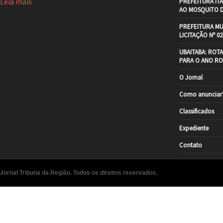
Leia mais
PREFEITURA IT
AO MOSQUITO 
PREFEITURA MU
LICITAÇÃO Nº 02
UBAITABA: ROT
PARA O ANO RO
O Jornal
Como anunciar
Classificados
Expediente
Contato
Jornal Tribuna da Região. Todos os direitos reservados.