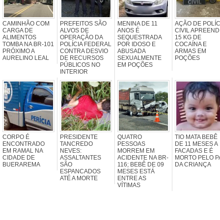
CAMINHÃO COM
PREFEITOS SÃO
MENINA DE 11
AÇÃO DE POLÍC
CARGA DE
ALVOS DE
ANOS É
CIVIL APREEND
ALIMENTOS
OPERAÇÃO DA
SEQUESTRADA
15 KG DE
TOMBA NA BR-101
POLÍCIA FEDERAL
POR IDOSO E
COCAÍNA E
PRÓXIMO A
CONTRA DESVIO
ABUSADA
ARMAS EM
AURELINO LEAL
DE RECURSOS
SEXUALMENTE
POÇÕES
PÚBLICOS NO
EM POÇÕES
INTERIOR
CORPO É
PRESIDENTE
QUATRO
TIO MATA BEBÊ
ENCONTRADO
TANCREDO
PESSOAS
DE 11 MESES A
EM RAMAL NA
NEVES:
MORREM EM
FACADAS E É
CIDADE DE
ASSALTANTES
ACIDENTE NA BR-
MORTO PELO P
BUERAREMA
SÃO
116; BEBÊ DE 09
DA CRIANÇA
ESPANCADOS
MESES ESTÁ
ATÉ A MORTE
ENTRE AS
VÍTIMAS