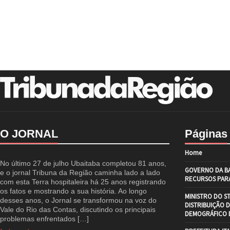
O JORNAL
Páginas
Home
No último 27 de julho Ubaitaba completou 81 anos,
GOVERNO DA BA
e o jornal Tribuna da Região caminha lado a lado
RECURSOS PARA
com esta Terra hospitaleira há 25 anos registrando
os fatos e mostrando a sua história. Ao longo
MINISTRO DO S
desses anos, o Jornal se transformou na voz do
DISTRIBUIÇÃO 
Vale do Rio das Contas, discutindo os principais
DEMOGRÁFICO D
problemas enfrentados […]