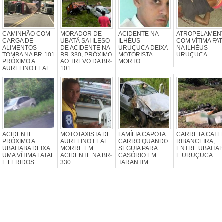
CAMINHÃO COM
MORADOR DE
ACIDENTE NA
ATROPELAMEN
CARGA DE
UBATÃ SAI ILESO
ILHÉUS-
COM VÍTIMA FA
ALIMENTOS
DE ACIDENTE NA
URUÇUCA DEIXA
NA ILHÉUS-
TOMBA NA BR-101
BR-330, PRÓXIMO
MOTORISTA
URUÇUCA
PRÓXIMO A
AO TREVO DA BR-
MORTO
AURELINO LEAL
101
ACIDENTE
MOTOTAXISTA DE
FAMÍLIA CAPOTA
CARRETA CAI 
PRÓXIMO A
AURELINO LEAL
CARRO QUANDO
RIBANCEIRA,
UBAITABA DEIXA
MORRE EM
SEGUIA PARA
ENTRE UBAITA
UMA VÍTIMA FATAL
ACIDENTE NA BR-
CASÓRIO EM
E URUÇUCA
E FERIDOS
330
TARANTIM