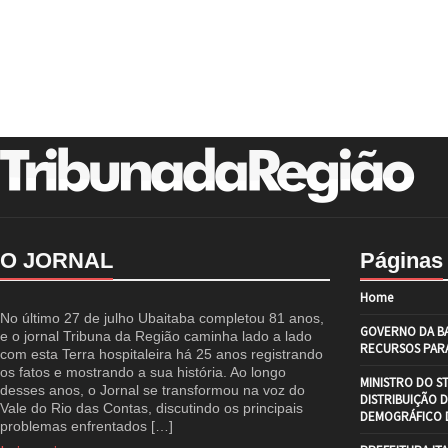
O JORNAL
Páginas
Home
No último 27 de julho Ubaitaba completou 81 anos,
GOVERNO DA BA
e o jornal Tribuna da Região caminha lado a lado
RECURSOS PARA
com esta Terra hospitaleira há 25 anos registrando
os fatos e mostrando a sua história. Ao longo
MINISTRO DO S
desses anos, o Jornal se transformou na voz do
DISTRIBUIÇÃO 
Vale do Rio das Contas, discutindo os principais
DEMOGRÁFICO D
problemas enfrentados […]