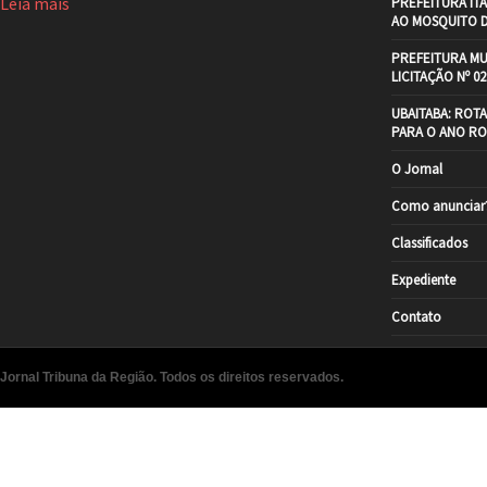
Leia mais
PREFEITURA IT
AO MOSQUITO 
PREFEITURA MU
LICITAÇÃO Nº 02
UBAITABA: ROT
PARA O ANO RO
O Jornal
Como anunciar
Classificados
Expediente
Contato
Jornal Tribuna da Região. Todos os direitos reservados.