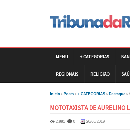
MENU
+ CATEGORIAS
BAN
REGIONAIS
RELIGIÃO
SAÚ
»
»
»
»
Início
Posts
+ CATEGORIAS
Destaque
MOTOTAXISTA DE AURELINO L
2.991
0
20/05/2019