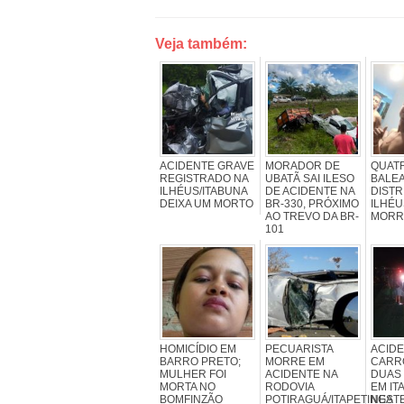
Veja também:
ACIDENTE GRAVE
MORADOR DE
QUAT
REGISTRADO NA
UBATÃ SAI ILESO
BALE
ILHÉUS/ITABUNA
DE ACIDENTE NA
DISTR
DEIXA UM MORTO
BR-330, PRÓXIMO
ILHÉU
AO TREVO DA BR-
MORR
101
HOMICÍDIO EM
PECUARISTA
ACIDE
BARRO PRETO;
MORRE EM
CARR
MULHER FOI
ACIDENTE NA
DUAS
MORTA NO
RODOVIA
EM IT
BOMFINZÃO
POTIRAGUÁ/ITAPETINGA
NEST