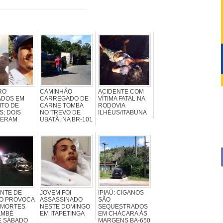
RO
CAMINHÃO
ACIDENTE COM
ADOS EM
CARREGADO DE
VÍTIMA FATAL NA
ITO DE
CARNE TOMBA
RODOVIA
S; DOIS
NO TREVO DE
ILHÉUS/ITABUNA
ERAM
UBATÃ, NA BR-101
NTE DE
JOVEM FOI
IPIAÚ: CIGANOS
O PROVOCA
ASSASSINADO
SÃO
 MORTES
NESTE DOMINGO
SEQUESTRADOS
AMBÉ
EM ITAPETINGA
EM CHÁCARA ÀS
E SÁBADO
MARGENS BA-650