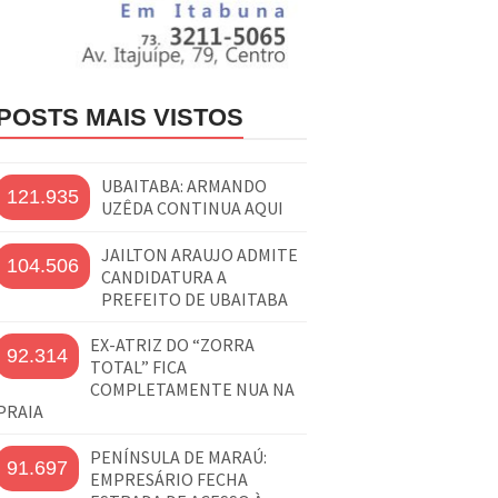
POSTS MAIS VISTOS
UBAITABA: ARMANDO
121.935
UZÊDA CONTINUA AQUI
JAILTON ARAUJO ADMITE
104.506
CANDIDATURA A
PREFEITO DE UBAITABA
EX-ATRIZ DO “ZORRA
92.314
TOTAL” FICA
COMPLETAMENTE NUA NA
PRAIA
PENÍNSULA DE MARAÚ:
91.697
EMPRESÁRIO FECHA