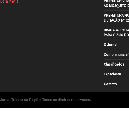
Leia mais
PREFEITURA IT
AO MOSQUITO 
PREFEITURA MU
LICITAÇÃO Nº 02
UBAITABA: ROT
PARA O ANO RO
O Jornal
Como anunciar
Classificados
Expediente
Contato
Jornal Tribuna da Região. Todos os direitos reservados.