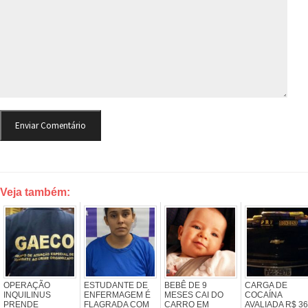
Veja também:
OPERAÇÃO
ESTUDANTE DE
BEBÊ DE 9
CARGA DE
INQUILINUS
ENFERMAGEM É
MESES CAI DO
COCAÍNA
PRENDE
FLAGRADA COM
CARRO EM
AVALIADA R$ 3