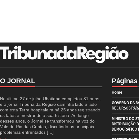
O JORNAL
Páginas
Home
No último 27 de julho Ubaitaba completou 81 anos,
GOVERNO DA BA
e o jornal Tribuna da Região caminha lado a lado
RECURSOS PARA
com esta Terra hospitaleira há 25 anos registrando
os fatos e mostrando a sua história. Ao longo
MINISTRO DO S
desses anos, o Jornal se transformou na voz do
DISTRIBUIÇÃO 
Vale do Rio das Contas, discutindo os principais
DEMOGRÁFICO D
problemas enfrentados […]