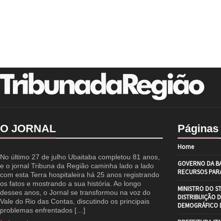
O JORNAL
Páginas
Home
No último 27 de julho Ubaitaba completou 81 anos,
GOVERNO DA BA
e o jornal Tribuna da Região caminha lado a lado
RECURSOS PARA
com esta Terra hospitaleira há 25 anos registrando
os fatos e mostrando a sua história. Ao longo
MINISTRO DO S
desses anos, o Jornal se transformou na voz do
DISTRIBUIÇÃO 
Vale do Rio das Contas, discutindo os principais
DEMOGRÁFICO D
problemas enfrentados […]