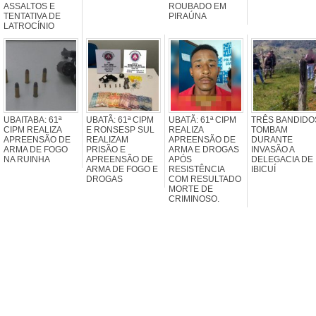
ASSALTOS E
ROUBADO EM
TENTATIVA DE
PIRAÚNA
LATROCÍNIO
UBAITABA: 61ª
UBATÃ: 61ª CIPM
UBATÃ: 61ª CIPM
TRÊS BANDIDO
CIPM REALIZA
E RONSESP SUL
REALIZA
TOMBAM
APREENSÃO DE
REALIZAM
APREENSÃO DE
DURANTE
ARMA DE FOGO
PRISÃO E
ARMA E DROGAS
INVASÃO A
NA RUINHA
APREENSÃO DE
APÓS
DELEGACIA DE
ARMA DE FOGO E
RESISTÊNCIA
IBICUÍ
DROGAS
COM RESULTADO
MORTE DE
CRIMINOSO.