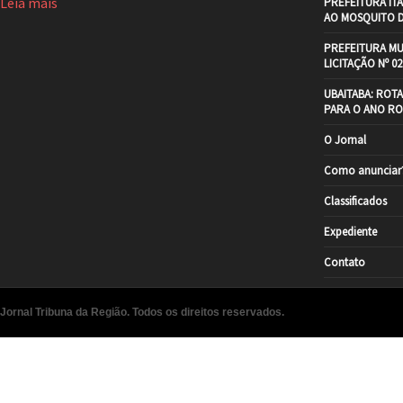
Leia mais
PREFEITURA IT
AO MOSQUITO 
PREFEITURA MU
LICITAÇÃO Nº 02
UBAITABA: ROT
PARA O ANO RO
O Jornal
Como anunciar
Classificados
Expediente
Contato
Jornal Tribuna da Região. Todos os direitos reservados.