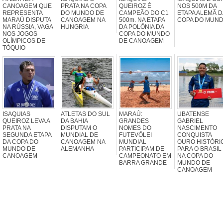
CANOAGEM QUE
PRATA NA COPA
QUEIROZ É
NOS 500M DA
REPRESENTA
DO MUNDO DE
CAMPEÃO DO C1
ETAPA ALEMÃ D
MARAÚ DISPUTA
CANOAGEM NA
500m. NA ETAPA
COPA DO MUN
NA RÚSSIA, VAGA
HUNGRIA
DA POLÔNIA DA
NOS JOGOS
COPA DO MUNDO
OLÍMPICOS DE
DE CANOAGEM
TÓQUIO
ISAQUIAS
ATLETAS DO SUL
MARAÚ:
UBATENSE
QUEIROZ LEVA A
DA BAHIA
GRANDES
GABRIEL
PRATA NA
DISPUTAM O
NOMES DO
NASCIMENTO
SEGUNDA ETAPA
MUNDIAL DE
FUTEVÔLEI
CONQUISTA
DA COPA DO
CANOAGEM NA
MUNDIAL
OURO HISTÓRI
MUNDO DE
ALEMANHA
PARTICIPAM DE
PARA O BRASIL
CANOAGEM
CAMPEONATO EM
NA COPA DO
BARRA GRANDE
MUNDO DE
CANOAGEM