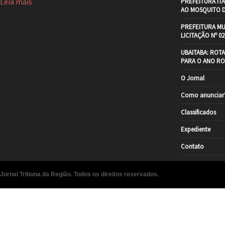
Leia mais
PREFEITURA IT
AO MOSQUITO 
PREFEITURA MU
LICITAÇÃO Nº 02
UBAITABA: ROT
PARA O ANO RO
O Jornal
Como anunciar
Classificados
Expediente
Contato
Jornal Tribuna da Região. Todos os direitos reservados.