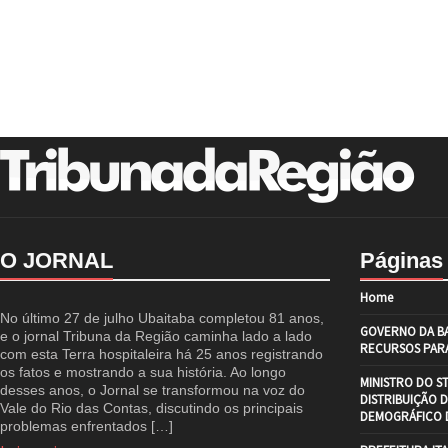
O JORNAL
Páginas
Home
No último 27 de julho Ubaitaba completou 81 anos,
GOVERNO DA BA
e o jornal Tribuna da Região caminha lado a lado
RECURSOS PARA
com esta Terra hospitaleira há 25 anos registrando
os fatos e mostrando a sua história. Ao longo
MINISTRO DO S
desses anos, o Jornal se transformou na voz do
DISTRIBUIÇÃO 
Vale do Rio das Contas, discutindo os principais
DEMOGRÁFICO D
problemas enfrentados […]