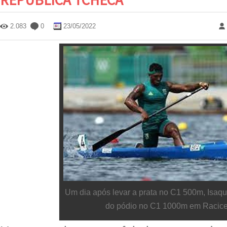
2.083
0
23/05/2022
Um dia após levar a prata no C1 500m, Isaqui
do pódio no C1 1000m em Racic