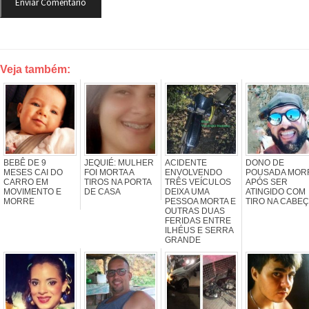
Veja também:
BEBÊ DE 9
JEQUIÉ: MULHER
ACIDENTE
DONO DE
MESES CAI DO
FOI MORTA A
ENVOLVENDO
POUSADA MOR
CARRO EM
TIROS NA PORTA
TRÊS VEÍCULOS
APÓS SER
MOVIMENTO E
DE CASA
DEIXA UMA
ATINGIDO COM
MORRE
PESSOA MORTA E
TIRO NA CABE
OUTRAS DUAS
FERIDAS ENTRE
ILHÉUS E SERRA
GRANDE