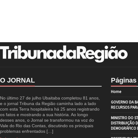
O JORNAL
Páginas
Home
No último 27 de julho Ubaitaba completou 81 anos,
GOVERNO DA BA
e o jornal Tribuna da Região caminha lado a lado
RECURSOS PARA
com esta Terra hospitaleira há 25 anos registrando
os fatos e mostrando a sua história. Ao longo
MINISTRO DO S
desses anos, o Jornal se transformou na voz do
DISTRIBUIÇÃO 
Vale do Rio das Contas, discutindo os principais
DEMOGRÁFICO D
problemas enfrentados […]