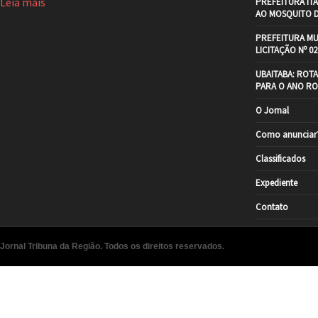
Leia mais
PREFEITURA IT
AO MOSQUITO 
PREFEITURA MU
LICITAÇÃO Nº 02
UBAITABA: ROT
PARA O ANO RO
O Jornal
Como anunciar
Classificados
Expediente
Contato
Jornal Tribuna da Região. Todos os direitos reservados.