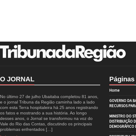
O JORNAL
Páginas
Home
No último 27 de julho Ubaitaba completou 81 anos,
GOVERNO DA BA
e o jornal Tribuna da Região caminha lado a lado
RECURSOS PARA
com esta Terra hospitaleira há 25 anos registrando
os fatos e mostrando a sua história. Ao longo
MINISTRO DO S
desses anos, o Jornal se transformou na voz do
DISTRIBUIÇÃO 
Vale do Rio das Contas, discutindo os principais
DEMOGRÁFICO D
problemas enfrentados […]