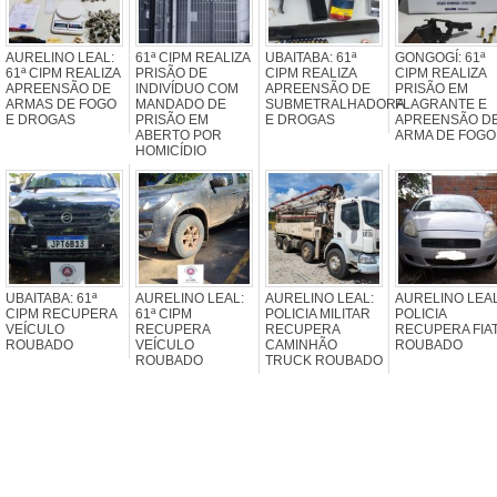
AURELINO LEAL:
61ª CIPM REALIZA
UBAITABA: 61ª
GONGOGÍ: 61ª
61ª CIPM REALIZA
PRISÃO DE
CIPM REALIZA
CIPM REALIZA
APREENSÃO DE
INDIVÍDUO COM
APREENSÃO DE
PRISÃO EM
ARMAS DE FOGO
MANDADO DE
SUBMETRALHADORA
FLAGRANTE E
E DROGAS
PRISÃO EM
E DROGAS
APREENSÃO D
ABERTO POR
ARMA DE FOGO
HOMICÍDIO
UBAITABA: 61ª
AURELINO LEAL:
AURELINO LEAL:
AURELINO LEAL
CIPM RECUPERA
61ª CIPM
POLICIA MILITAR
POLICIA
VEÍCULO
RECUPERA
RECUPERA
RECUPERA FIA
ROUBADO
VEÍCULO
CAMINHÃO
ROUBADO
ROUBADO
TRUCK ROUBADO