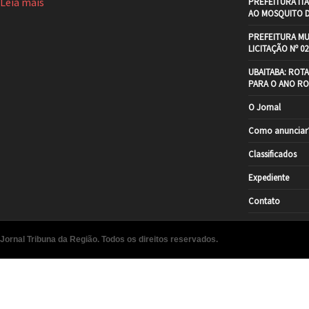
Leia mais
PREFEITURA IT
AO MOSQUITO 
PREFEITURA MU
LICITAÇÃO Nº 02
UBAITABA: ROT
PARA O ANO RO
O Jornal
Como anunciar
Classificados
Expediente
Contato
Jornal Tribuna da Região. Todos os direitos reservados.