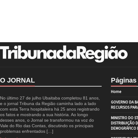
O JORNAL
Páginas
Home
No último 27 de julho Ubaitaba completou 81 anos,
GOVERNO DA BA
e o jornal Tribuna da Região caminha lado a lado
RECURSOS PARA
com esta Terra hospitaleira há 25 anos registrando
os fatos e mostrando a sua história. Ao longo
MINISTRO DO S
desses anos, o Jornal se transformou na voz do
DISTRIBUIÇÃO 
Vale do Rio das Contas, discutindo os principais
DEMOGRÁFICO D
problemas enfrentados […]