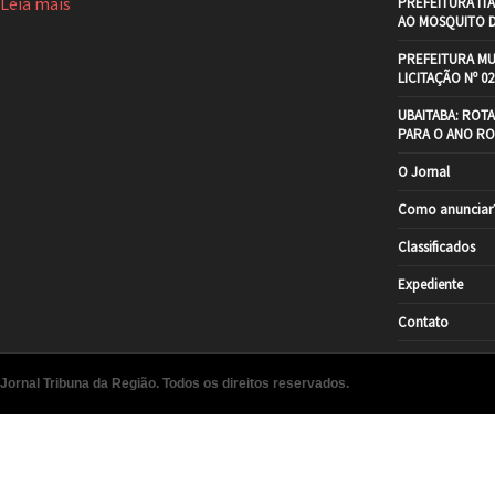
Leia mais
PREFEITURA IT
AO MOSQUITO 
PREFEITURA MU
LICITAÇÃO Nº 02
UBAITABA: ROT
PARA O ANO RO
O Jornal
Como anunciar
Classificados
Expediente
Contato
Jornal Tribuna da Região. Todos os direitos reservados.