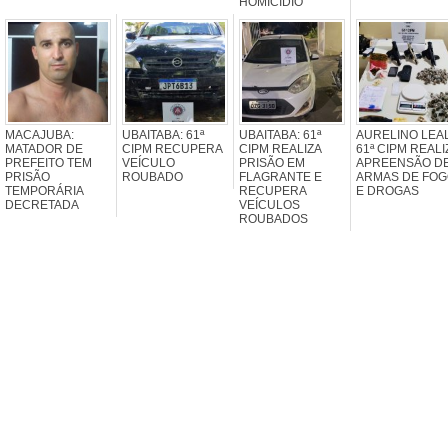
HOMICÍDIO
MACAJUBA:
UBAITABA: 61ª
UBAITABA: 61ª
AURELINO LEAL
MATADOR DE
CIPM RECUPERA
CIPM REALIZA
61ª CIPM REALI
PREFEITO TEM
VEÍCULO
PRISÃO EM
APREENSÃO D
PRISÃO
ROUBADO
FLAGRANTE E
ARMAS DE FO
TEMPORÁRIA
RECUPERA
E DROGAS
DECRETADA
VEÍCULOS
ROUBADOS