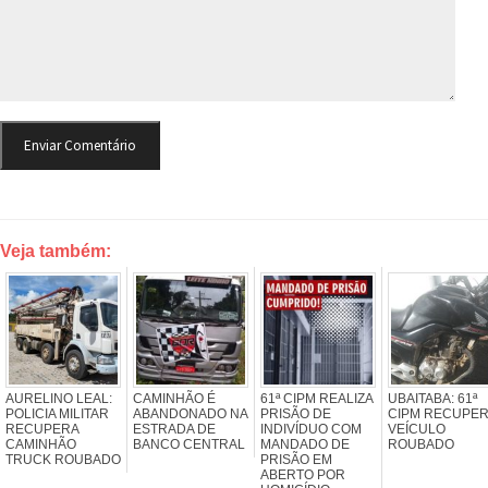
Veja também:
AURELINO LEAL:
CAMINHÃO É
61ª CIPM REALIZA
UBAITABA: 61ª
POLICIA MILITAR
ABANDONADO NA
PRISÃO DE
CIPM RECUPE
RECUPERA
ESTRADA DE
INDIVÍDUO COM
VEÍCULO
CAMINHÃO
BANCO CENTRAL
MANDADO DE
ROUBADO
TRUCK ROUBADO
PRISÃO EM
ABERTO POR