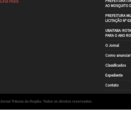
Leia mais
PREFEITURA IT
AO MOSQUITO 
PREFEITURA MU
LICITAÇÃO Nº 02
UBAITABA: ROT
PARA O ANO RO
O Jornal
Como anunciar
Classificados
Expediente
Contato
Jornal Tribuna da Região. Todos os direitos reservados.