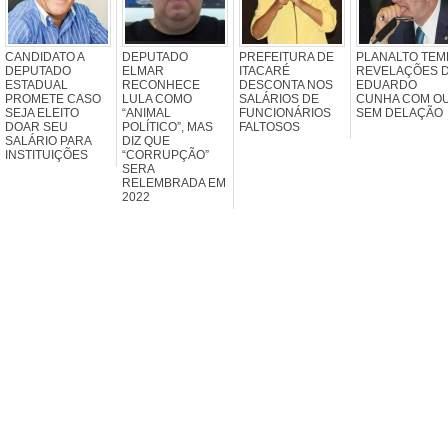
CANDIDATO A
DEPUTADO
PREFEITURA DE
PLANALTO TEM
DEPUTADO
ELMAR
ITACARÉ
REVELAÇÕES 
ESTADUAL
RECONHECE
DESCONTA NOS
EDUARDO
PROMETE CASO
LULA COMO
SALÁRIOS DE
CUNHA COM O
SEJA ELEITO
“ANIMAL
FUNCIONÁRIOS
SEM DELAÇÃO
DOAR SEU
POLÍTICO”, MAS
FALTOSOS
SALÁRIO PARA
DIZ QUE
INSTITUIÇÕES
“CORRUPÇÃO”
SERA
RELEMBRADA EM
2022