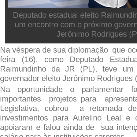
Deputado estadual eleito Raimundi
um encontro com o próximo govern
Jerônimo Rodrigues (P
Na véspera de sua diplomação que oco
feira (16), como Deputado Estadua
Raimundinho da JR (PL), teve um
governador eleito Jerônimo Rodrigues 
Na oportunidade o parlamentar f
importantes projetos para apresent
Legislativa, cobrou a retomada de
investimentos para Aurelino Leal e 
apoiaram e falou ainda de sua inte
salário para às instituições carentes.