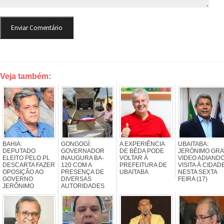
Veja também:
BAHIA:
GONGOGÍ:
A EXPERIÊNCIA
UBAITABA:
DEPUTADO
GOVERNADOR
DE BÊDA PODE
JERÓNIMO GRA
ELEITO PELO PL
INAUGURA BA-
VOLTAR À
VIDEO ADIAND
DESCARTA FAZER
120 COM A
PREFEITURA DE
VISITA À CIDAD
OPOSIÇÃO AO
PRESENÇA DE
UBAITABA
NESTA SEXTA
GOVERNO
DIVERSAS
FEIRA (17)
JERÔNIMO
AUTORIDADES