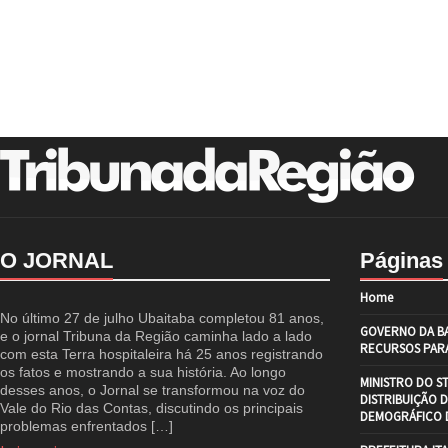
O JORNAL
Páginas
Home
No último 27 de julho Ubaitaba completou 81 anos,
GOVERNO DA BA
e o jornal Tribuna da Região caminha lado a lado
RECURSOS PARA
com esta Terra hospitaleira há 25 anos registrando
os fatos e mostrando a sua história. Ao longo
MINISTRO DO S
desses anos, o Jornal se transformou na voz do
DISTRIBUIÇÃO 
Vale do Rio das Contas, discutindo os principais
DEMOGRÁFICO D
problemas enfrentados […]