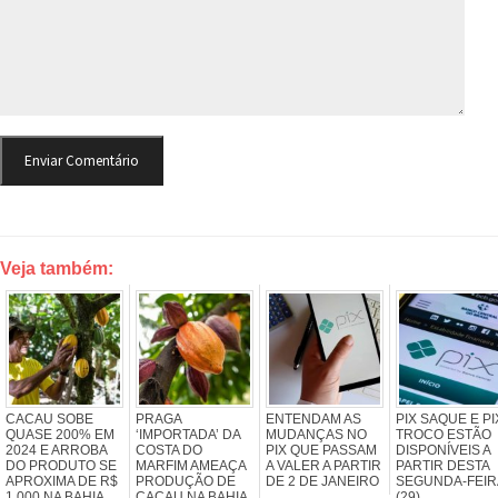
Veja também:
CACAU SOBE
PRAGA
ENTENDAM AS
PIX SAQUE E PI
QUASE 200% EM
‘IMPORTADA’ DA
MUDANÇAS NO
TROCO ESTÃO
2024 E ARROBA
COSTA DO
PIX QUE PASSAM
DISPONÍVEIS A
DO PRODUTO SE
MARFIM AMEAÇA
A VALER A PARTIR
PARTIR DESTA
APROXIMA DE R$
PRODUÇÃO DE
DE 2 DE JANEIRO
SEGUNDA-FEIR
1.000 NA BAHIA
CACAU NA BAHIA
(29)