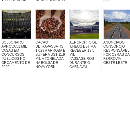
BOLSONARO
CACAU
AEROPORTO DE
ANUNCIADO
APROVA 51 MIL
ULTRAPASSA R$
ILHÉUS ESTIMA
CONSÓRCIO
VAGAS EM
1.029 A ARROBA E
RECEBER 13,5
RESPONSÁVEL
CONCURSOS
SUPERA US$ 11,9
MIL
POR OBRAS DA
PÚBLICOS NO
MIL A TONELADA
PASSAGEIROS
FERROVIA
ORÇAMENTO DE
NA BOLSA DE
DURANTE O
OESTE-LESTE
2020
NOVA YORK
CARNAVAL