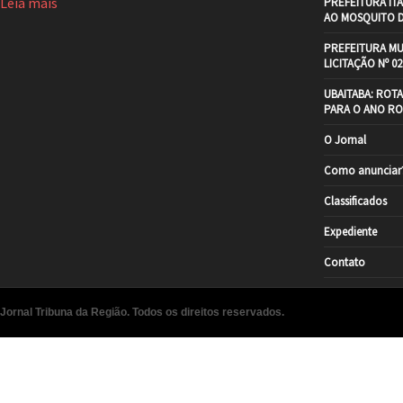
Leia mais
PREFEITURA IT
AO MOSQUITO 
PREFEITURA MU
LICITAÇÃO Nº 02
UBAITABA: ROT
PARA O ANO RO
O Jornal
Como anunciar
Classificados
Expediente
Contato
Jornal Tribuna da Região. Todos os direitos reservados.