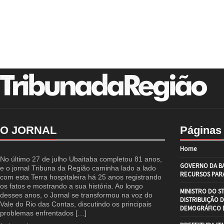
O JORNAL
Páginas
Home
No último 27 de julho Ubaitaba completou 81 anos,
GOVERNO DA BA
e o jornal Tribuna da Região caminha lado a lado
RECURSOS PARA
com esta Terra hospitaleira há 25 anos registrando
os fatos e mostrando a sua história. Ao longo
MINISTRO DO S
desses anos, o Jornal se transformou na voz do
DISTRIBUIÇÃO 
Vale do Rio das Contas, discutindo os principais
DEMOGRÁFICO D
problemas enfrentados […]