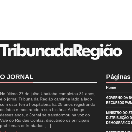
O JORNAL
Páginas
Home
No último 27 de julho Ubaitaba completou 81 anos,
GOVERNO DA BA
e o jornal Tribuna da Região caminha lado a lado
RECURSOS PARA
com esta Terra hospitaleira há 25 anos registrando
os fatos e mostrando a sua história. Ao longo
MINISTRO DO S
desses anos, o Jornal se transformou na voz do
DISTRIBUIÇÃO 
Vale do Rio das Contas, discutindo os principais
DEMOGRÁFICO D
problemas enfrentados […]