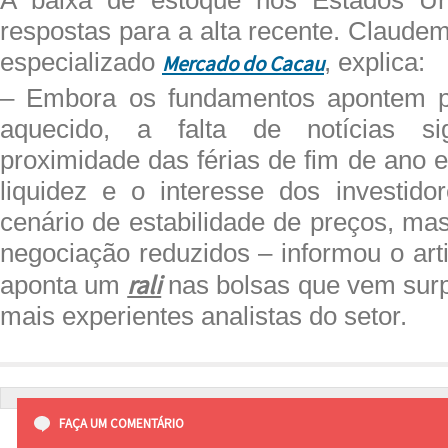
A baixa de estoque nos Estados U
respostas para a alta recente. Claudemi
especializado
, explica:
Mercado do Cacau
– Embora os fundamentos apontem 
aquecido, a falta de notícias sig
proximidade das férias de fim de ano 
liquidez e o interesse dos investido
cenário de estabilidade de preços, m
negociação reduzidos – informou o arti
rali
aponta um
nas bolsas que vem sur
mais experientes analistas do setor.
FAÇA UM COMENTÁRIO