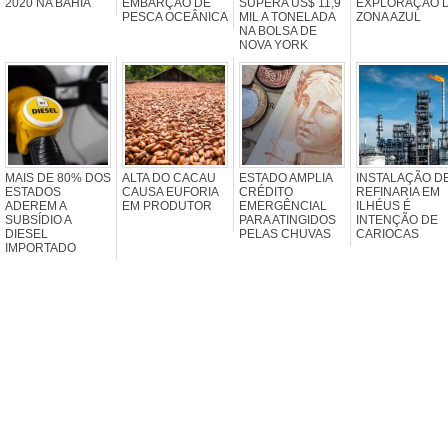
2020 NA BAHIA
EMBARÇÃO DE
SUPERA US$ 11,9
EXPLORAÇÃO 
PESCA OCEÂNICA
MIL A TONELADA
ZONA AZUL
NA BOLSA DE
NOVA YORK
MAIS DE 80% DOS
ALTA DO CACAU
ESTADO AMPLIA
INSTALAÇÃO D
ESTADOS
CAUSA EUFORIA
CRÉDITO
REFINARIA EM
ADEREM A
EM PRODUTOR
EMERGÊNCIAL
ILHÉUS É
SUBSÍDIO A
PARA ATINGIDOS
INTENÇÃO DE
DIESEL
PELAS CHUVAS
CARIOCAS
IMPORTADO