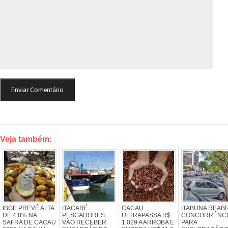
Veja também:
IBGE PREVÊ ALTA
ITACARÉ:
CACAU
ITABUNA REAB
DE 4,8% NA
PESCADORES
ULTRAPASSA R$
CONCORRÊNCI
SAFRA DE CACAU
VÃO RECEBER
1.029 A ARROBA E
PARA