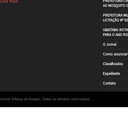
Leia mais
PREFEITURA IT
AO MOSQUITO 
PREFEITURA MU
LICITAÇÃO Nº 02
UBAITABA: ROT
PARA O ANO RO
O Jornal
Como anunciar
Classificados
Expediente
Contato
Jornal Tribuna da Região. Todos os direitos reservados.