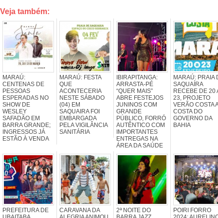
Veja também:
MARAÚ:
MARAÚ: FESTA
IBIRAPITANGA:
MARAÚ: PRAIA 
CENTENAS DE
QUE
ARRASTA-PÉ
SAQUAÍRA
PESSOAS
ACONTECERIA
“QUER MAIS”
RECEBE DE 20 
ESPERADAS NO
NESTE SÁBADO
ABRE FESTEJOS
23, PROJETO
SHOW DE
(04) EM
JUNINOS COM
VERÃO COSTA 
WESLEY
SAQUAIRA FOI
GRANDE
COSTA DO
SAFADÃO EM
EMBARGADA
PÚBLICO, FORRÓ
GOVERNO DA
BARRA GRANDE;
PELA VIGILÂNCIA
AUTÊNTICO COM
BAHIA
INGRESSOS JÁ
SANITÁRIA
IMPORTANTES
ESTÃO À VENDA
ENTREGAS NA
ÁREA DA SAÚDE
PREFEITURA DE
CARAVANA DA
2ª NOITE DO
POIRI FORRO
UBAITABA
ALEGRIA ANIMOU
BARRA JAZZ
2024: AURELIN