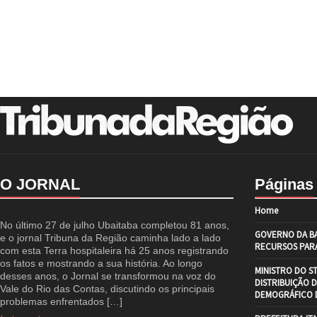
O JORNAL
Páginas
Home
No último 27 de julho Ubaitaba completou 81 anos,
GOVERNO DA BA
e o jornal Tribuna da Região caminha lado a lado
RECURSOS PARA
com esta Terra hospitaleira há 25 anos registrando
os fatos e mostrando a sua história. Ao longo
MINISTRO DO S
desses anos, o Jornal se transformou na voz do
DISTRIBUIÇÃO 
Vale do Rio das Contas, discutindo os principais
DEMOGRÁFICO D
problemas enfrentados […]