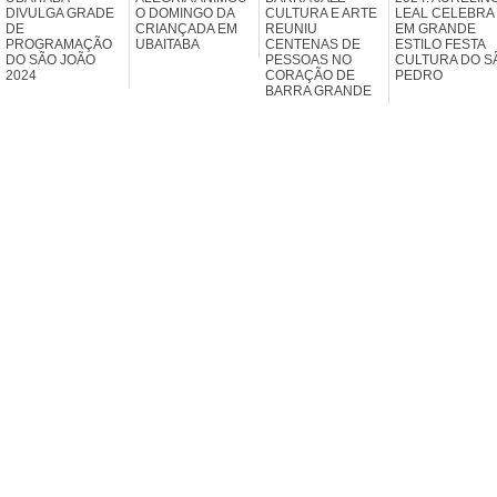
DIVULGA GRADE
O DOMINGO DA
CULTURA E ARTE
LEAL CELEBRA
DE
CRIANÇADA EM
REUNIU
EM GRANDE
PROGRAMAÇÃO
UBAITABA
CENTENAS DE
ESTILO FESTA
DO SÃO JOÃO
PESSOAS NO
CULTURA DO S
2024
CORAÇÃO DE
PEDRO
BARRA GRANDE