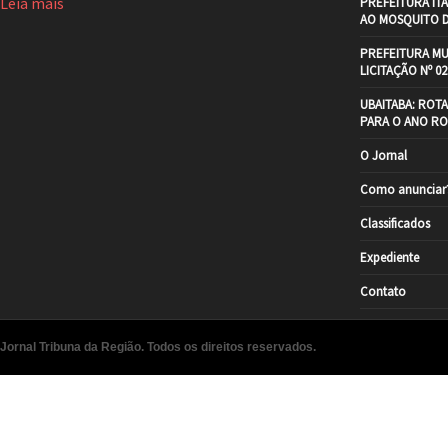
Leia mais
PREFEITURA IT
AO MOSQUITO 
PREFEITURA MU
LICITAÇÃO Nº 02
UBAITABA: ROT
PARA O ANO RO
O Jornal
Como anunciar
Classificados
Expediente
Contato
Jornal Tribuna da Região. Todos os direitos reservados.