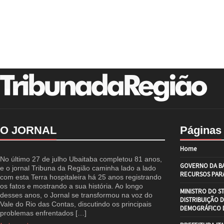
O JORNAL
Páginas
Home
No último 27 de julho Ubaitaba completou 81 anos,
GOVERNO DA BA
e o jornal Tribuna da Região caminha lado a lado
RECURSOS PARA
com esta Terra hospitaleira há 25 anos registrando
os fatos e mostrando a sua história. Ao longo
MINISTRO DO S
desses anos, o Jornal se transformou na voz do
DISTRIBUIÇÃO 
Vale do Rio das Contas, discutindo os principais
DEMOGRÁFICO D
problemas enfrentados […]