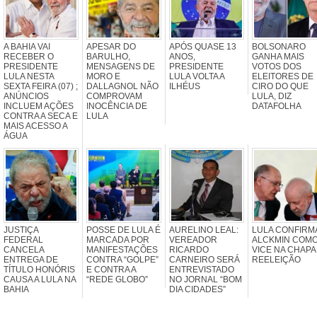
A BAHIA VAI
APESAR DO
APÓS QUASE 13
BOLSONARO
RECEBER O
BARULHO,
ANOS,
GANHA MAIS
PRESIDENTE
MENSAGENS DE
PRESIDENTE
VOTOS DOS
LULA NESTA
MORO E
LULA VOLTA A
ELEITORES DE
SEXTA FEIRA (07) ;
DALLAGNOL NÃO
ILHÉUS
CIRO DO QUE
ANÚNCIOS
COMPROVAM
LULA, DIZ
INCLUEM AÇÕES
INOCÊNCIA DE
DATAFOLHA
CONTRA A SECA E
LULA
MAIS ACESSO A
ÁGUA
JUSTIÇA
POSSE DE LULA É
AURELINO LEAL:
LULA CONFIRM
FEDERAL
MARCADA POR
VEREADOR
ALCKMIN COM
CANCELA
MANIFESTAÇÕES
RICARDO
VICE NA CHAPA
ENTREGA DE
CONTRA “GOLPE”
CARNEIRO SERÁ
REELEIÇÃO
TÍTULO HONÓRIS
E CONTRA A
ENTREVISTADO
CAUSA A LULA NA
“REDE GLOBO”
NO JORNAL “BOM
BAHIA
DIA CIDADES”