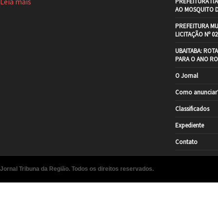
Leia mais
PREFEITURA IT
AO MOSQUITO 
PREFEITURA MU
LICITAÇÃO Nº 02
UBAITABA: ROT
PARA O ANO RO
O Jornal
Como anunciar
Classificados
Expediente
Contato
Jornal Tribuna da Região. Todos os direitos reservados.