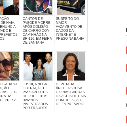
AÇÃO
CANTOR DE
SUSPEITO DO
 DE HAIA:
PAGODE MORRE
MAIOR
DENUNCIA
APÓS COLISÃO
VAZAMENTO DE
TADO E
DE CARRO COM
DADOS DA
PREFEITOS
CAMINHÃO NA
INTERNET É
NOS
BR-116, EM FEIRA
PRESO NA BAHIA
DE SANTANA
TIGADA NA
JUSTIÇA NEGA
DEPUTADA
AÇÃO
LIBERAÇÃO DE
ÂNGELA SOUSA
TASE, EX-
PASSAPORTES
CAI NAS GARRAS
ORA DA
DE PREFEITOS
DA ÁGUIA DE HAIA
 É PRESA
BAIANOS
COM DELAÇÃO
INVESTIGADOS
DE EMPRESÁRIO
POR FRAUDES