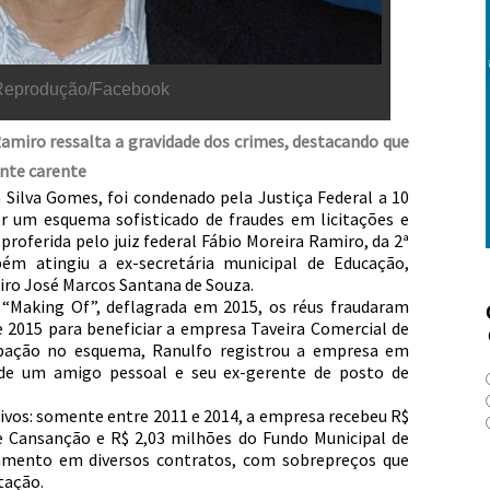
 Reprodução/Facebook
Ramiro ressalta a gravidade dos crimes, destacando que
nte carente
 Silva Gomes, foi condenado pela Justiça Federal a 10
or um esquema sofisticado de fraudes em licitações e
 proferida pelo juiz federal Fábio Moreira Ramiro, da 2ª
ém atingiu a ex-secretária municipal de Educação,
eiro José Marcos Santana de Souza.
 “Making Of”, deflagrada em 2015, os réus fraudaram
e 2015 para beneficiar a empresa Taveira Comercial de
cipação no esquema, Ranulfo registrou a empresa em
o de um amigo pessoal e seu ex-gerente de posto de
vos: somente entre 2011 e 2014, a empresa recebeu R$
de Cansanção e R$ 2,03 milhões do Fundo Municipal de
uramento em diversos contratos, com sobrepreços que
tação.