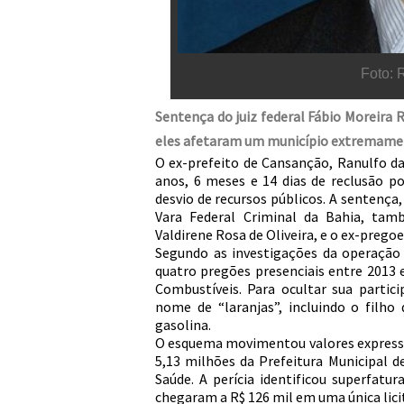
Foto:
Sentença do juiz federal Fábio Moreira 
eles afetaram um município extremame
O ex-prefeito de Cansanção, Ranulfo da
anos, 6 meses e 14 dias de reclusão p
desvio de recursos públicos. A sentença,
Vara Federal Criminal da Bahia, tamb
Valdirene Rosa de Oliveira, e o ex-prego
Segundo as investigações da operação
quatro pregões presenciais entre 2013 
Combustíveis. Para ocultar sua parti
nome de “laranjas”, incluindo o filh
gasolina.
O esquema movimentou valores expressi
5,13 milhões da Prefeitura Municipal 
Saúde. A perícia identificou superfat
chegaram a R$ 126 mil em uma única lici