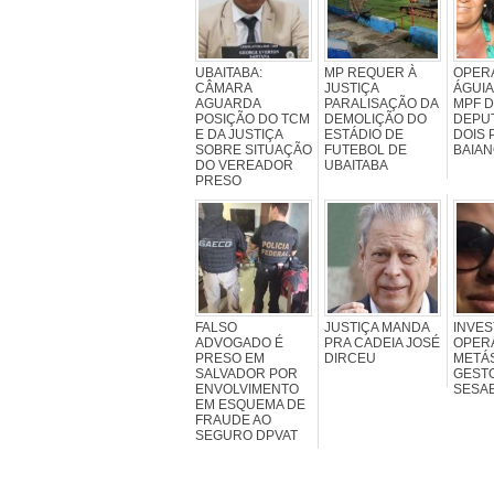
UBAITABA:
MP REQUER À
OPER
CÂMARA
JUSTIÇA
ÁGUIA
AGUARDA
PARALISAÇÃO DA
MPF 
POSIÇÃO DO TCM
DEMOLIÇÃO DO
DEPU
E DA JUSTIÇA
ESTÁDIO DE
DOIS 
SOBRE SITUAÇÃO
FUTEBOL DE
BAIA
DO VEREADOR
UBAITABA
PRESO
FALSO
JUSTIÇA MANDA
INVES
ADVOGADO É
PRA CADEIA JOSÉ
OPER
PRESO EM
DIRCEU
METÁS
SALVADOR POR
GEST
ENVOLVIMENTO
SESAB
EM ESQUEMA DE
FRAUDE AO
SEGURO DPVAT