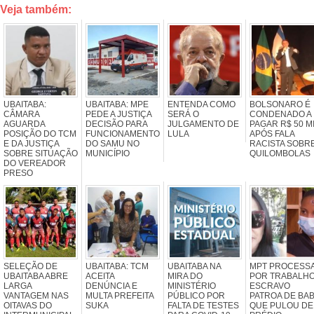
Veja também:
UBAITABA:
UBAITABA: MPE
ENTENDA COMO
BOLSONARO É
CÂMARA
PEDE A JUSTIÇA
SERÁ O
CONDENADO A
AGUARDA
DECISÃO PARA
JULGAMENTO DE
PAGAR R$ 50 M
POSIÇÃO DO TCM
FUNCIONAMENTO
LULA
APÓS FALA
E DA JUSTIÇA
DO SAMU NO
RACISTA SOBR
SOBRE SITUAÇÃO
MUNICÍPIO
QUILOMBOLAS
DO VEREADOR
PRESO
SELEÇÃO DE
UBAITABA: TCM
UBAITABA NA
MPT PROCESS
UBAITABA ABRE
ACEITA
MIRA DO
POR TRABALH
LARGA
DENÚNCIA E
MINISTÉRIO
ESCRAVO
VANTAGEM NAS
MULTA PREFEITA
PÚBLICO POR
PATROA DE BA
OITAVAS DO
SUKA
FALTA DE TESTES
QUE PULOU DE