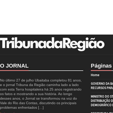
O JORNAL
Páginas
Home
No último 27 de julho Ubaitaba completou 81 anos,
GOVERNO DA BA
e o jornal Tribuna da Região caminha lado a lado
RECURSOS PARA
com esta Terra hospitaleira há 25 anos registrando
os fatos e mostrando a sua história. Ao longo
MINISTRO DO S
desses anos, o Jornal se transformou na voz do
DISTRIBUIÇÃO 
Vale do Rio das Contas, discutindo os principais
DEMOGRÁFICO D
problemas enfrentados […]