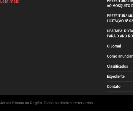
Leia mais
PREFEITURA IT
AO MOSQUITO 
PREFEITURA MU
LICITAÇÃO Nº 02
UBAITABA: ROT
PARA O ANO RO
O Jornal
Como anunciar
Classificados
Expediente
Contato
Jornal Tribuna da Região. Todos os direitos reservados.