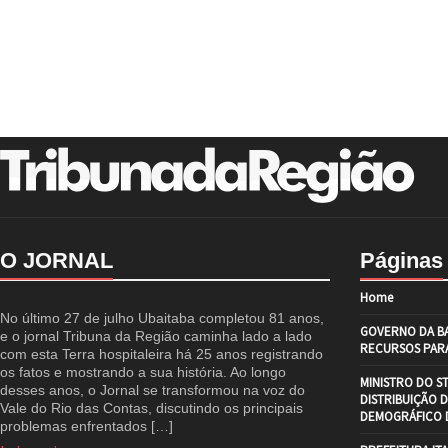
O JORNAL
Páginas
Home
No último 27 de julho Ubaitaba completou 81 anos,
GOVERNO DA BA
e o jornal Tribuna da Região caminha lado a lado
RECURSOS PARA
com esta Terra hospitaleira há 25 anos registrando
os fatos e mostrando a sua história. Ao longo
MINISTRO DO S
desses anos, o Jornal se transformou na voz do
DISTRIBUIÇÃO 
Vale do Rio das Contas, discutindo os principais
DEMOGRÁFICO D
problemas enfrentados […]