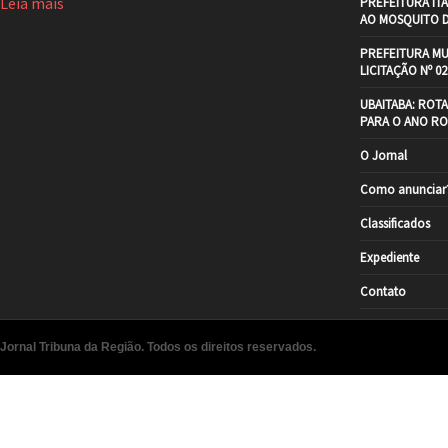
Leia mais
PREFEITURA IT
AO MOSQUITO 
PREFEITURA MU
LICITAÇÃO Nº 02
UBAITABA: ROT
PARA O ANO RO
O Jornal
Como anunciar
Classificados
Expediente
Contato
Jornal Tribuna da Região. Todos os direitos reservados.