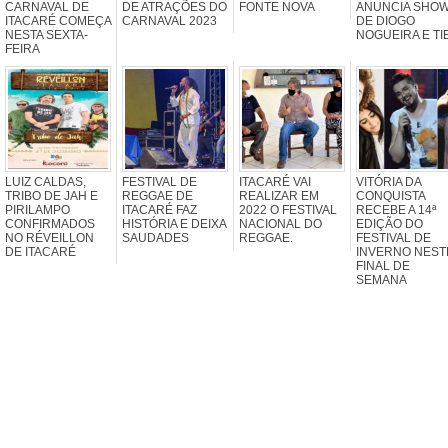
CARNAVAL DE
DE ATRAÇÕES DO
FONTE NOVA
ANUNCIA SHO
ITACARÉ COMEÇA
CARNAVAL 2023
DE DIOGO
NESTA SEXTA-
NOGUEIRA E TI
FEIRA
LUIZ CALDAS,
FESTIVAL DE
ITACARÉ VAI
VITÓRIA DA
TRIBO DE JAH E
REGGAE DE
REALIZAR EM
CONQUISTA
PIRILAMPO
ITACARÉ FAZ
2022 O FESTIVAL
RECEBE A 14ª
CONFIRMADOS
HISTÓRIA E DEIXA
NACIONAL DO
EDIÇÃO DO
NO RÉVEILLON
SAUDADES
REGGAE.
FESTIVAL DE
DE ITACARÉ
INVERNO NEST
FINAL DE
SEMANA