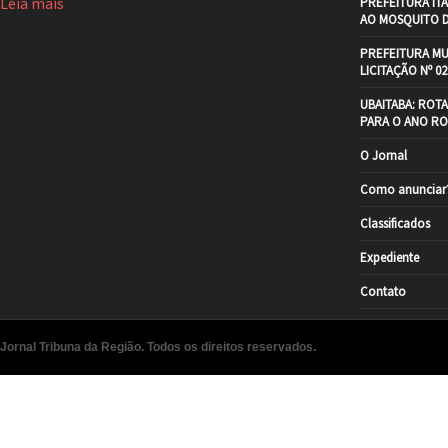
Leia mais
PREFEITURA IT
AO MOSQUITO 
PREFEITURA MU
LICITAÇÃO Nº 02
UBAITABA: ROT
PARA O ANO RO
O Jornal
Como anunciar
Classificados
Expediente
Contato
Jornal Tribuna da Região. Todos os direitos reservados.