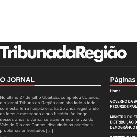
O JORNAL
Páginas
Home
No último 27 de julho Ubaitaba completou 81 anos,
GOVERNO DA BA
e o jornal Tribuna da Região caminha lado a lado
RECURSOS PARA
com esta Terra hospitaleira há 25 anos registrando
os fatos e mostrando a sua história. Ao longo
MINISTRO DO S
desses anos, o Jornal se transformou na voz do
DISTRIBUIÇÃO 
Vale do Rio das Contas, discutindo os principais
DEMOGRÁFICO D
problemas enfrentados […]