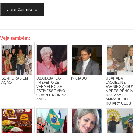
Veja também:
SENHORAS EM
UBAITABA: EX-
INICIADO
UBAITABA
AÇÃO
PREFEITO ZÉ
JAQUELINE
VERMELHO SE
FAHNING ASSU
ESTIVESSE VIVO
A PRESIDÊNCIA
COMPLETARIA 92
DA CASA DA
AN0S
AMIZADE DO
ROTARY CLUB