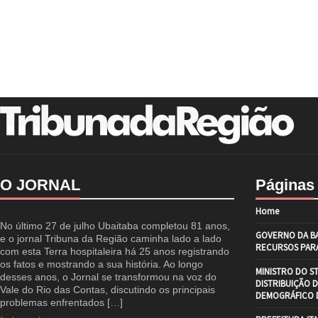
O JORNAL
Páginas
Home
No último 27 de julho Ubaitaba completou 81 anos,
GOVERNO DA BA
e o jornal Tribuna da Região caminha lado a lado
RECURSOS PARA
com esta Terra hospitaleira há 25 anos registrando
os fatos e mostrando a sua história. Ao longo
MINISTRO DO S
desses anos, o Jornal se transformou na voz do
DISTRIBUIÇÃO 
Vale do Rio das Contas, discutindo os principais
DEMOGRÁFICO D
problemas enfrentados […]