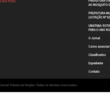
Leia mais
PREFEITURA IT
AO MOSQUITO 
PREFEITURA MU
LICITAÇÃO Nº 02
UBAITABA: ROT
PARA O ANO RO
O Jornal
Como anunciar
Classificados
Expediente
Contato
Jornal Tribuna da Região. Todos os direitos reservados.