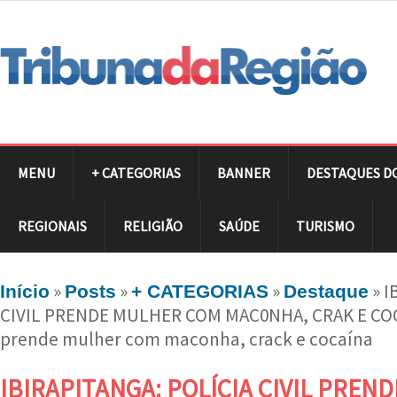
MENU
+ CATEGORIAS
BANNER
DESTAQUES D
REGIONAIS
RELIGIÃO
SAÚDE
TURISMO
»
»
»
»
I
Início
Posts
+ CATEGORIAS
Destaque
CIVIL PRENDE MULHER COM MAC0NHA, CRAK E COCAÍ
prende mulher com maconha, crack e cocaína
IBIRAPITANGA: POLÍCIA CIVIL PRE