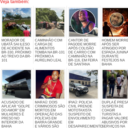
Veja também:
MORADOR DE
CAMINHÃO COM
CANTOR DE
HOMEM MORR
UBATÃ SAI ILESO
CARGA DE
PAGODE MORRE
APÓS SER
DE ACIDENTE NA
ALIMENTOS
APÓS COLISÃO
ATINGIDO POR
BR-330, PRÓXIMO
TOMBA NA BR-101
DE CARRO COM
ESPADA JUNIN
AO TREVO DA BR-
PRÓXIMO A
CAMINHÃO NA
DURANTE
101
AURELINO LEAL
BR-116, EM FEIRA
FESTEJOS NA
DE SANTANA
BAHIA
ACUSADO DE
MARAÚ: DOIS
IPIAÚ: POLICIA
DUPLA É PRES
APLICAR “GOLPE
CRIMINOSOS SÃO
CIVIL PRENDE
SUSPEITA DE
DO AMOR” EM
MORTOS EM
MOTOTAXISTA
COAGIR
MULHERES É
OPERAÇÃO DAS
SUSPEITO DE
TURISTAS A
PRESO NO
POLÍCIAS EM
ENVOLVIMENTO
PAGAR VALOR
INTERIOR DA
BARRA GRANDE
EM
ABUSIVOS POR
BAHIA
E VÁRIOS SÃO
DESAPARECIMENTO
SERVIÇOS NA