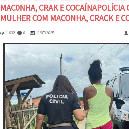
MAC0NHA, CRAK E COCAÍNAPOLÍCIA 
MULHER COM MACONHA, CRACK E C
1.632
0
11/07/2025