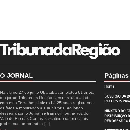
O JORNAL
Páginas
Home
No último 27 de julho Ubaitaba completou 81 anos,
GOVERNO DA BA
e o jornal Tribuna da Região caminha lado a lado
RECURSOS PARA
com esta Terra hospitaleira há 25 anos registrando
os fatos e mostrando a sua história. Ao longo
MINISTRO DO S
desses anos, o Jornal se transformou na voz do
DISTRIBUIÇÃO 
Vale do Rio das Contas, discutindo os principais
DEMOGRÁFICO D
problemas enfrentados […]