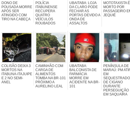
DONO DE
POLÍCIA
UBAITABA: LOJA
MOTOTAXISTA É
POUSADA MORRE
ITABUNENSE
DA CLARO PODE
MORTO POR
APÓS SER
RECUPERA
FECHAR AS
PASSAGEIRO E
ATINGIDO COM
QUATRO
PORTAS DEVIDO A
JEQUIÉ
TIRO NA CABEÇA
VEÍCULOS
ONDA DE
ROUBADOS
ASSALTOS
COLISÃO DEIXA 3
CAMINHÃO COM
UBAITABA:
PENÍNSULA DE
MORTOS NA
CARGA DE
BALCONISTA DE
MARAÚ: PM ATI
ITABUNA-ITAJUIPE
ALIMENTOS
FARMÁCIA
EM
E 2 NO SEMI-
TOMBA NA BR-101
MORRE EM
SEQUESTRADO
ANEL
PRÓXIMO A
ACIDENTE NA BR-
DE CIGANO
AURELINO LEAL
101
DURANTE
PERSEGUIÇÃO
EM SAQUAÍRA