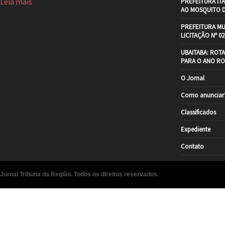
Leia mais
PREFEITURA IT
AO MOSQUITO 
PREFEITURA MU
LICITAÇÃO Nº 02
UBAITABA: ROT
PARA O ANO RO
O Jornal
Como anunciar
Classificados
Expediente
Contato
Jornal Tribuna da Região. Todos os direitos reservados.