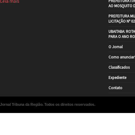
Leia mais
PREFEITURA IT
AO MOSQUITO 
PREFEITURA MU
LICITAÇÃO Nº 02
UBAITABA: ROT
PARA O ANO RO
O Jornal
Como anunciar
Classificados
Expediente
Contato
Jornal Tribuna da Região. Todos os direitos reservados.