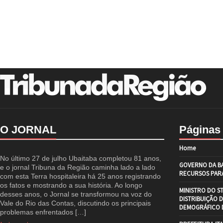
O JORNAL
Páginas
Home
No último 27 de julho Ubaitaba completou 81 anos,
GOVERNO DA BA
e o jornal Tribuna da Região caminha lado a lado
RECURSOS PARA
com esta Terra hospitaleira há 25 anos registrando
os fatos e mostrando a sua história. Ao longo
MINISTRO DO S
desses anos, o Jornal se transformou na voz do
DISTRIBUIÇÃO 
Vale do Rio das Contas, discutindo os principais
DEMOGRÁFICO D
problemas enfrentados […]