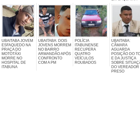
UBAITABA JOVEM
UBAITABA: DOIS
POLÍCIA
UBAITABA:
ESFAQUEDO NA
JOVENS MORREM
ITABUNENSE
CÂMARA
PRAÇA DO
NO BAIRRO
RECUPERA
AGUARDA
MOTOTÁXI
ARMANDÃO APÓS
QUATRO
POSIÇÃO DO T
MORRE NO
CONFRONTO
VEÍCULOS
E DA JUSTIÇA
HOSPITAL DE
COM A PM
ROUBADOS
SOBRE SITUAÇ
ITABUNA
DO VEREADOR
PRESO