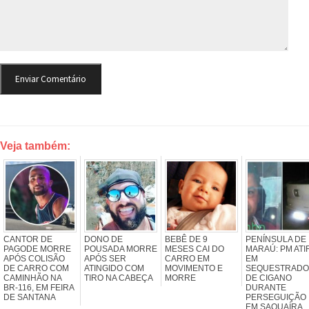
Veja também:
CANTOR DE
DONO DE
BEBÊ DE 9
PENÍNSULA DE
PAGODE MORRE
POUSADA MORRE
MESES CAI DO
MARAÚ: PM ATI
APÓS COLISÃO
APÓS SER
CARRO EM
EM
DE CARRO COM
ATINGIDO COM
MOVIMENTO E
SEQUESTRADO
CAMINHÃO NA
TIRO NA CABEÇA
MORRE
DE CIGANO
BR-116, EM FEIRA
DURANTE
DE SANTANA
PERSEGUIÇÃO
EM SAQUAÍRA