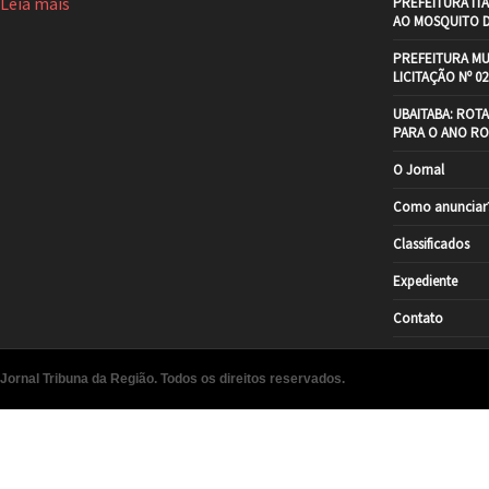
Leia mais
PREFEITURA IT
AO MOSQUITO 
PREFEITURA MU
LICITAÇÃO Nº 02
UBAITABA: ROT
PARA O ANO RO
O Jornal
Como anunciar
Classificados
Expediente
Contato
Jornal Tribuna da Região. Todos os direitos reservados.