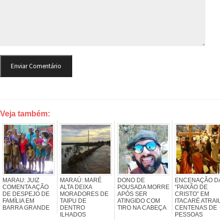
Veja também:
MARAU: JUIZ
MARAÚ: MARÉ
DONO DE
ENCENAÇÃO D
COMENTA AÇÃO
ALTA DEIXA
POUSADA MORRE
“PAIXÃO DE
DE DESPEJO DE
MORADORES DE
APÓS SER
CRISTO” EM
FAMÍLIA EM
TAIPU DE
ATINGIDO COM
ITACARÉ ATRAI
BARRA GRANDE
DENTRO
TIRO NA CABEÇA
CENTENAS DE
ILHADOS
PESSOAS