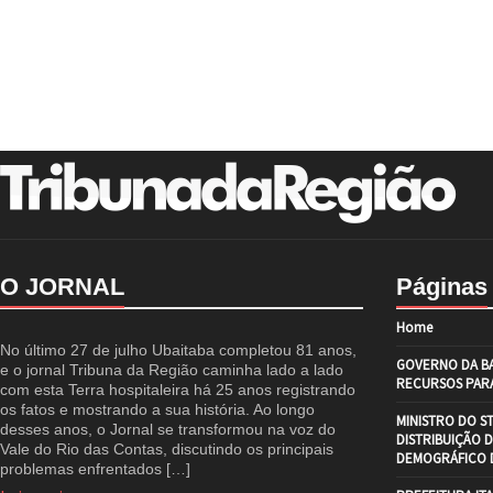
O JORNAL
Páginas
Home
No último 27 de julho Ubaitaba completou 81 anos,
GOVERNO DA BA
e o jornal Tribuna da Região caminha lado a lado
RECURSOS PARA
com esta Terra hospitaleira há 25 anos registrando
os fatos e mostrando a sua história. Ao longo
MINISTRO DO S
desses anos, o Jornal se transformou na voz do
DISTRIBUIÇÃO 
Vale do Rio das Contas, discutindo os principais
DEMOGRÁFICO D
problemas enfrentados […]