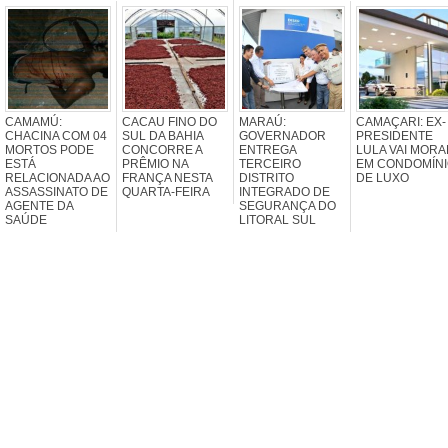
CAMAMÚ:
CACAU FINO DO
MARAÚ:
CAMAÇARI: EX-
CHACINA COM 04
SUL DA BAHIA
GOVERNADOR
PRESIDENTE
MORTOS PODE
CONCORRE A
ENTREGA
LULA VAI MORA
ESTÁ
PRÊMIO NA
TERCEIRO
EM CONDOMÍN
RELACIONADA AO
FRANÇA NESTA
DISTRITO
DE LUXO
ASSASSINATO DE
QUARTA-FEIRA
INTEGRADO DE
AGENTE DA
SEGURANÇA DO
SAÚDE
LITORAL SUL