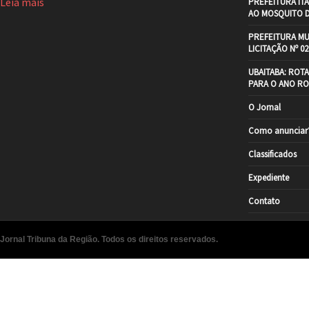
Leia mais
PREFEITURA IT
AO MOSQUITO 
PREFEITURA MU
LICITAÇÃO Nº 02
UBAITABA: ROT
PARA O ANO RO
O Jornal
Como anunciar
Classificados
Expediente
Contato
Jornal Tribuna da Região. Todos os direitos reservados.