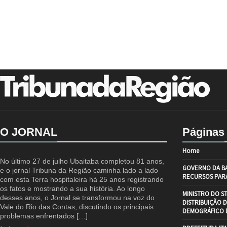
O JORNAL
Páginas
Home
No último 27 de julho Ubaitaba completou 81 anos,
GOVERNO DA BA
e o jornal Tribuna da Região caminha lado a lado
RECURSOS PARA
com esta Terra hospitaleira há 25 anos registrando
os fatos e mostrando a sua história. Ao longo
MINISTRO DO S
desses anos, o Jornal se transformou na voz do
DISTRIBUIÇÃO 
Vale do Rio das Contas, discutindo os principais
DEMOGRÁFICO D
problemas enfrentados […]