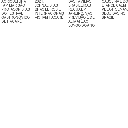
AGRICULTURA
2024:
DAS FAMÍLIAS
GASOLINA E DO
FAMILIAR SÃO
JORNALISTAS
BRASILEIRAS
ETANOL CAEM
PROTAGONISTAS
BRASILEIROS E
RECUA EM
PELA 4ª SEMAN
DO FESTIVAL
INTERNACIONAIS
JANEIRO, MAS
SEGUIDAS NO
GASTRONÔMICO
VISITAM ITACARÉ
PREVISÃO É DE
BRASIL
DE ITACARÉ
ALTA ATÉ AO
LONGO DO ANO