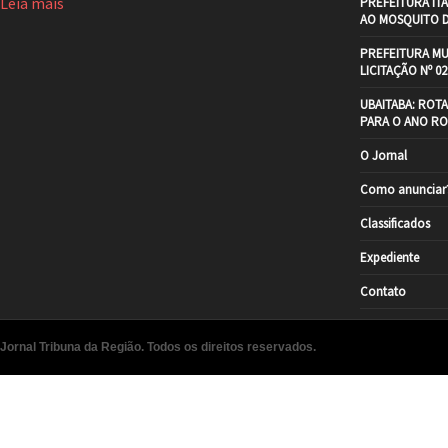
Leia mais
PREFEITURA IT
AO MOSQUITO 
PREFEITURA MU
LICITAÇÃO Nº 02
UBAITABA: ROT
PARA O ANO RO
O Jornal
Como anunciar
Classificados
Expediente
Contato
Jornal Tribuna da Região. Todos os direitos reservados.