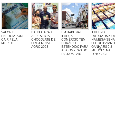
VALOR DE
BAHIA CACAU
EM ITABUNA E
ILHEENSE
ENERGIA PODE
APRESENTA
ILHÉUS,
FATURA R$ 51 M
CAIR PELA
CHOCOLATE DE
COMÉRCIO TEM
NA MEGA-SENA
METADE
ORIGEM NA E-
HORÁRIO
OUTRO BAIANO
AGRO 2023
ESTENDIDO PARA
GANHA R$ 2,3
AS COMPRAS DO
MILHÕES NA
DIA DOS PAIS
LOTOFÁCIL