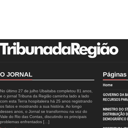
O JORNAL
Páginas
Home
No último 27 de julho Ubaitaba completou 81 anos,
GOVERNO DA BA
e o jornal Tribuna da Região caminha lado a lado
RECURSOS PARA
com esta Terra hospitaleira há 25 anos registrando
os fatos e mostrando a sua história. Ao longo
MINISTRO DO S
desses anos, o Jornal se transformou na voz do
DISTRIBUIÇÃO 
Vale do Rio das Contas, discutindo os principais
DEMOGRÁFICO D
problemas enfrentados […]