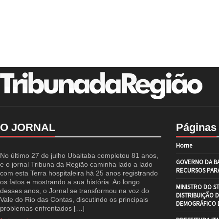
O JORNAL
Páginas
Home
No último 27 de julho Ubaitaba completou 81 anos,
GOVERNO DA BA
e o jornal Tribuna da Região caminha lado a lado
RECURSOS PARA
com esta Terra hospitaleira há 25 anos registrando
os fatos e mostrando a sua história. Ao longo
MINISTRO DO S
desses anos, o Jornal se transformou na voz do
DISTRIBUIÇÃO 
Vale do Rio das Contas, discutindo os principais
DEMOGRÁFICO D
problemas enfrentados […]