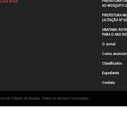
Leia mais
PREFEITURA IT
AO MOSQUITO 
PREFEITURA MU
LICITAÇÃO Nº 02
UBAITABA: ROT
PARA O ANO RO
O Jornal
Como anunciar
Classificados
Expediente
Contato
Jornal Tribuna da Região. Todos os direitos reservados.