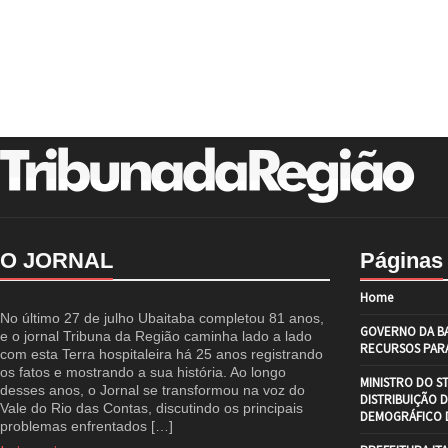
O JORNAL
Páginas
Home
No último 27 de julho Ubaitaba completou 81 anos,
GOVERNO DA BA
e o jornal Tribuna da Região caminha lado a lado
RECURSOS PARA
com esta Terra hospitaleira há 25 anos registrando
os fatos e mostrando a sua história. Ao longo
MINISTRO DO S
desses anos, o Jornal se transformou na voz do
DISTRIBUIÇÃO 
Vale do Rio das Contas, discutindo os principais
DEMOGRÁFICO D
problemas enfrentados […]