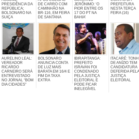
PRESIDÊNCIA DA
DE CARRO COM
JERÔNIMO: ‘O
PREFEITURA
REPÚBLICA;
CAMINHÃO NA
PIOR ENTRE OS
NESTA TERÇA
BOLSONARO NA
BR-116, EM FEIRA
17 DO PT NA
FEIRA (16)
SUIÇA
DE SANTANA
BAHIA’
AURELINO LEAL:
BOLSONARO
IBIRAPITANGA:
ITACARÉ: TONH
VEREADOR
ANUNCIA CONTA
PREFEITO
DE ANÍZIO TEM
RICARDO
DE LUZ MAIS
ISRAVAN FOI
CANDIDATURA
CARNEIRO SERÁ
BARATA EM 16/4 E
CONDENADO
DEFERIDA PEL
ENTREVISTADO
FIM DA TAXA
PELA JUSTIÇA
JUSTIÇA
NO JORNAL “BOM
EXTRA
ELEITORAL E
ELEITORAL
DIA CIDADES”
PODE FICAR
INELEGÍVEL