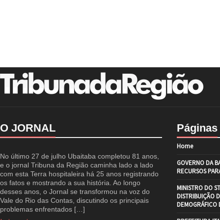
O JORNAL
Páginas
Home
No último 27 de julho Ubaitaba completou 81 anos,
GOVERNO DA BA
e o jornal Tribuna da Região caminha lado a lado
RECURSOS PARA
com esta Terra hospitaleira há 25 anos registrando
os fatos e mostrando a sua história. Ao longo
MINISTRO DO S
desses anos, o Jornal se transformou na voz do
DISTRIBUIÇÃO 
Vale do Rio das Contas, discutindo os principais
DEMOGRÁFICO D
problemas enfrentados […]