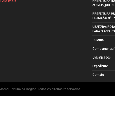
Leia mais
PREFEITURA IT
AO MOSQUITO 
PREFEITURA MU
LICITAÇÃO Nº 02
UBAITABA: ROT
PARA O ANO RO
O Jornal
Como anunciar
Classificados
Expediente
Contato
Jornal Tribuna da Região. Todos os direitos reservados.