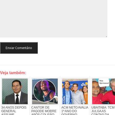
Veja também:
34 ANOS DEPOIS
CANTOR DE
ACM NETO AVALIA
UBAITABA: TCM
GENERAL
PAGODE MORRE
1º ANO DO
JULGA AS
ASSUME
APÓS COLISÃO
GOVERNO
CONTAS DA