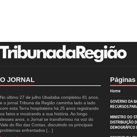
O JORNAL
Páginas
Home
No último 27 de julho Ubaitaba completou 81 anos,
GOVERNO DA BA
e o jornal Tribuna da Região caminha lado a lado
RECURSOS PARA
com esta Terra hospitaleira há 25 anos registrando
os fatos e mostrando a sua história. Ao longo
MINISTRO DO S
desses anos, o Jornal se transformou na voz do
DISTRIBUIÇÃO 
Vale do Rio das Contas, discutindo os principais
DEMOGRÁFICO D
problemas enfrentados […]