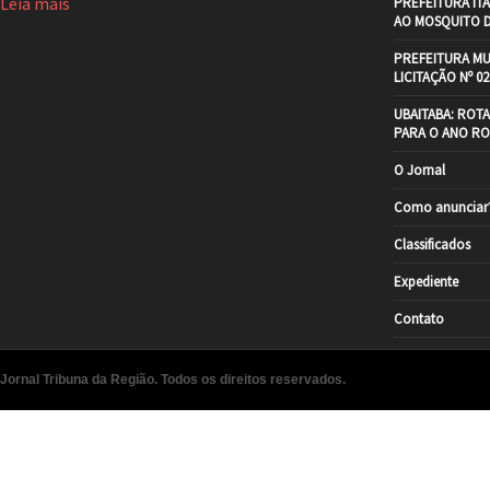
Leia mais
PREFEITURA IT
AO MOSQUITO 
PREFEITURA MU
LICITAÇÃO Nº 02
UBAITABA: ROT
PARA O ANO RO
O Jornal
Como anunciar
Classificados
Expediente
Contato
Jornal Tribuna da Região. Todos os direitos reservados.