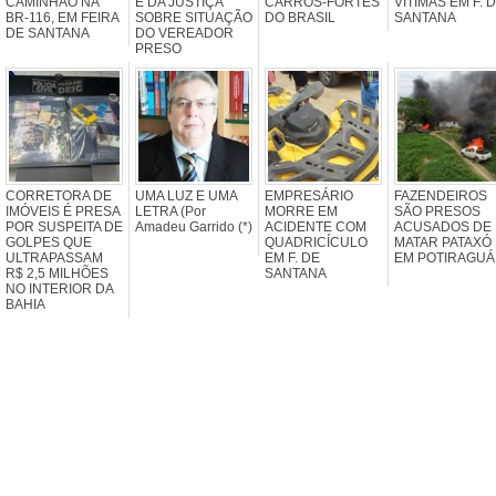
CAMINHÃO NA
E DA JUSTIÇA
CARROS-FORTES
VÍTIMAS EM F. 
BR-116, EM FEIRA
SOBRE SITUAÇÃO
DO BRASIL
SANTANA
DE SANTANA
DO VEREADOR
PRESO
CORRETORA DE
UMA LUZ E UMA
EMPRESÁRIO
FAZENDEIROS
IMÓVEIS É PRESA
LETRA (Por
MORRE EM
SÃO PRESOS
POR SUSPEITA DE
Amadeu Garrido (*)
ACIDENTE COM
ACUSADOS DE
GOLPES QUE
QUADRICÍCULO
MATAR PATAXÓ
ULTRAPASSAM
EM F. DE
EM POTIRAGUÁ
R$ 2,5 MILHÕES
SANTANA
NO INTERIOR DA
BAHIA