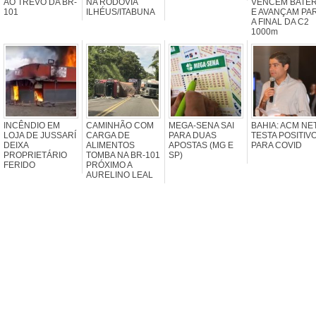
AO TREVO DA BR-
NA RODOVIA
VENCEM BATER
101
ILHÉUS/ITABUNA
E AVANÇAM PA
A FINAL DA C2
1000m
INCÊNDIO EM
CAMINHÃO COM
MEGA-SENA SAI
BAHIA: ACM NE
LOJA DE JUSSARÍ
CARGA DE
PARA DUAS
TESTA POSITIV
DEIXA
ALIMENTOS
APOSTAS (MG E
PARA COVID
PROPRIETÁRIO
TOMBA NA BR-101
SP)
FERIDO
PRÓXIMO A
AURELINO LEAL