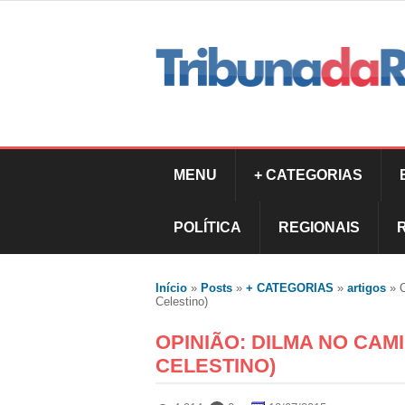
MENU
+ CATEGORIAS
POLÍTICA
REGIONAIS
Início
»
Posts
»
+ CATEGORIAS
»
artigos
»
Celestino)
OPINIÃO: DILMA NO CA
CELESTINO)