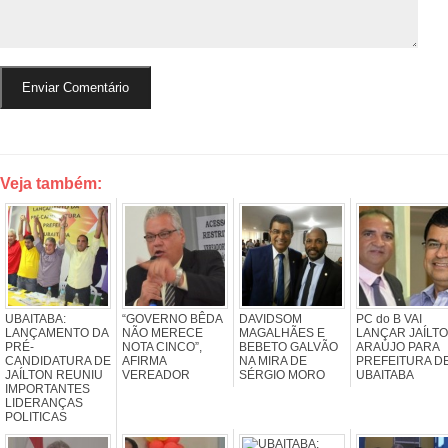
Veja também:
UBAITABA:
“GOVERNO BÊDA
DAVIDSOM
PC do B VAI
LANÇAMENTO DA
NÃO MERECE
MAGALHÃES E
LANÇAR JAÍLT
PRÉ-
NOTA CINCO”,
BEBETO GALVÃO
ARAÚJO PARA
CANDIDATURA DE
AFIRMA
NA MIRA DE
PREFEITURA D
JAÍLTON REUNIU
VEREADOR
SÉRGIO MORO
UBAITABA
IMPORTANTES
LIDERANÇAS
POLITICAS