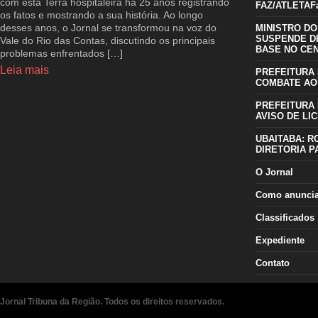
com esta Terra hospitaleira há 25 anos registrando
FAZ/ATLETAFa
os fatos e mostrando a sua história. Ao longo
desses anos, o Jornal se transformou na voz do
MINISTRO DO
SUSPENDE D
Vale do Rio das Contas, discutindo os principais
BASE NO CE
problemas enfrentados […]
Leia mais
PREFEITURA 
COMBATE AO
PREFEITURA 
AVISO DE LIC
UBAITABA: R
DIRETORIA P
O Jornal
Como anunci
Classificados
Expediente
Contato
Jornal Tribuna da Região. Todos os direitos reservados.