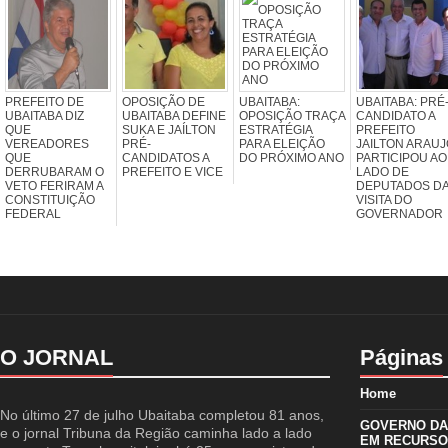
PREFEITO DE
OPOSIÇÃO DE
UBAITABA:
UBAITABA: PRÉ
UBAITABA DIZ
UBAITABA DEFINE
OPOSIÇÃO TRAÇA
CANDIDATO A
QUE
SUKA E JAÍLTON
ESTRATÉGIA
PREFEITO
VEREADORES
PRÉ-
PARA ELEIÇÃO
JAILTON ARAUJ
QUE
CANDIDATOS A
DO PRÓXIMO ANO
PARTICIPOU AO
DERRUBARAM O
PREFEITO E VICE
LADO DE
VETO FERIRAM A
DEPUTADOS D
CONSTITUIÇÃO
VISITA DO
FEDERAL
GOVERNADOR
O JORNAL
Páginas
Home
No último 27 de julho Ubaitaba completou 81 anos,
GOVERNO DA 
e o jornal Tribuna da Região caminha lado a lado
EM RECURSO