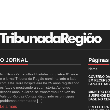
O JORNAL
Páginas
Home
No último 27 de julho Ubaitaba completou 81 anos,
GOVERNO DA 
e o jornal Tribuna da Região caminha lado a lado
EM RECURSO
com esta Terra hospitaleira há 25 anos registrando
FAZ/ATLETAFa
os fatos e mostrando a sua história. Ao longo
desses anos, o Jornal se transformou na voz do
MINISTRO DO
SUSPENDE D
Vale do Rio das Contas, discutindo os principais
BASE NO CE
problemas enfrentados […]
Leia mais
PREFEITURA 