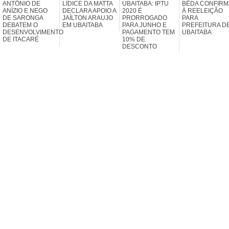
ANTÔNIO DE
LÍDICE DA MATTA
UBAITABA: IPTU
BÊDA CONFIRM
ANÍZIO E NEGO
DECLARA APOIO A
2020 É
À REELEIÇÃO
DE SARONGA
JAÍLTON ARAUJO
PRORROGADO
PARA
DEBATEM O
EM UBAITABA
PARA JUNHO E
PREFEITURA D
DESENVOLVIMENTO
PAGAMENTO TEM
UBAITABA
DE ITACARÉ
10% DE
DESCONTO