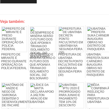
Veja também:
PREFEITO DE
DESEMPREGO E
PREFEITURA DE
UBAITABA:
MIRANTE É
MISÉRIA SERÃO O
UBAITABA
PREFEITA SUKA
PRESO DURANTE
FUTURO DOS
DECRETA PONTO
CARNEIRO
OPERAÇÃO DA
QUE APOIAM A
FACULTATIVO EM
INAUGURA
POLÍCIA FEDERAL
TIRANIA DO
UBAITABA NA
OBRAS NO
ISOLAMENTO
SEGUNDA FEIRA
DISTRITO DE
SOCIAL, DIZ
(30)
FAISQUEIRA
BOLSONARO