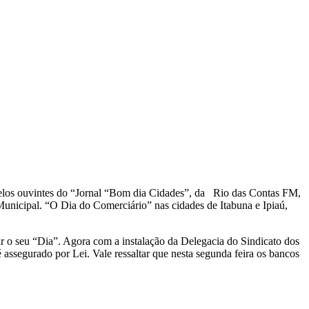
 pelos ouvintes do “Jornal “Bom dia Cidades”, da Rio das Contas FM,
nicipal. “O Dia do Comerciário” nas cidades de Itabuna e Ipiaú,
 o seu “Dia”. Agora com a instalação da Delegacia do Sindicato dos
 assegurado por Lei. Vale ressaltar que nesta segunda feira os bancos