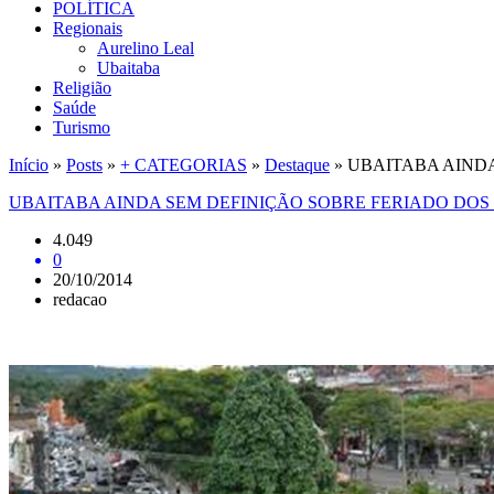
POLÍTICA
Regionais
Aurelino Leal
Ubaitaba
Religião
Saúde
Turismo
Início
»
Posts
»
+ CATEGORIAS
»
Destaque
»
UBAITABA AIND
UBAITABA AINDA SEM DEFINIÇÃO SOBRE FERIADO DOS
4.049
0
20/10/2014
redacao