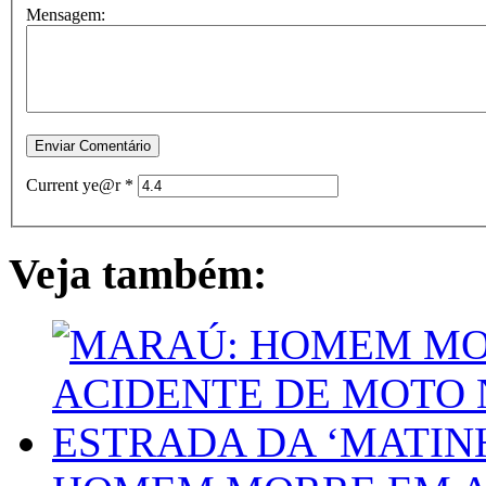
Mensagem:
Current ye@r
*
Veja também: