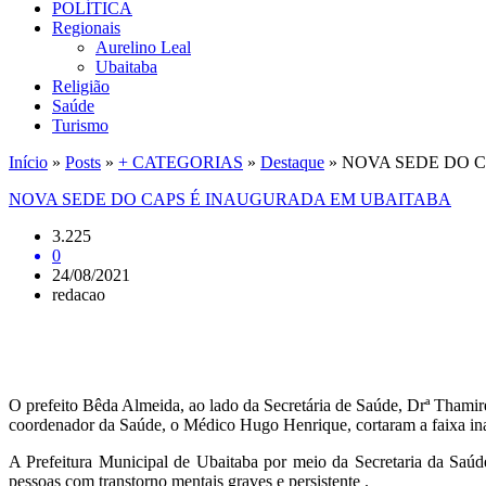
POLÍTICA
Regionais
Aurelino Leal
Ubaitaba
Religião
Saúde
Turismo
Início
»
Posts
»
+ CATEGORIAS
»
Destaque
»
NOVA SEDE DO 
NOVA SEDE DO CAPS É INAUGURADA EM UBAITABA
3.225
0
24/08/2021
redacao
O prefeito Bêda Almeida, ao lado da Secretária de Saúde, Drª Thami
coordenador da Saúde, o Médico Hugo Henrique, cortaram a faixa in
A Prefeitura Municipal de Ubaitaba por meio da Secretaria da Saúd
pessoas com transtorno mentais graves e persistente .