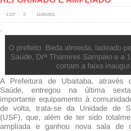
3.227
0
11/05/2021
.
O prefeito Beda almeida, ladeado pe
Saúde, Drª Thamires Sampaio e a 
cortam a faixa inaugur
A Prefeitura de Ubaitaba, através 
Saúde, entregou na última sexta
importante equipamento à comunidad
de volta, trata-se da Unidade de 
(USF), que, além de ter sido totalme
ampliada e ganhou nova sala de cu