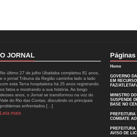
O JORNAL
Páginas
Home
No último 27 de julho Ubaitaba completou 81 anos,
GOVERNO DA 
e o jornal Tribuna da Região caminha lado a lado
EM RECURSO
com esta Terra hospitaleira há 25 anos registrando
FAZ/ATLETAFa
os fatos e mostrando a sua história. Ao longo
desses anos, o Jornal se transformou na voz do
MINISTRO DO
SUSPENDE D
Vale do Rio das Contas, discutindo os principais
BASE NO CE
problemas enfrentados […]
Leia mais
PREFEITURA 
COMBATE AO
PREFEITURA 
AVISO DE LIC