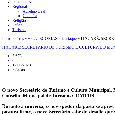
POLÍTICA
Regionais
Aurelino Leal
Ubaitaba
Religião
Saúde
Turismo
Início
»
Posts
»
+ CATEGORIAS
»
Destaque
»
ITACARÉ: SECRE
ITACARÉ: SECRETÁRIO DE TURISMO E CULTURA DO MU
3.673
0
17/05/2023
redacao
O novo Secretário de Turismo e Cultura Municipal, M
Conselho Municipal de Turismo- COMTUR.
Durante a conversa, o novo gestor da pasta se aprese
postura firme, o novo Secretário sabe do desafio que v