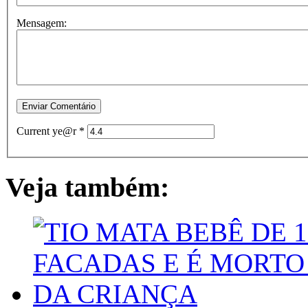
Mensagem:
Current ye@r
*
Veja também: