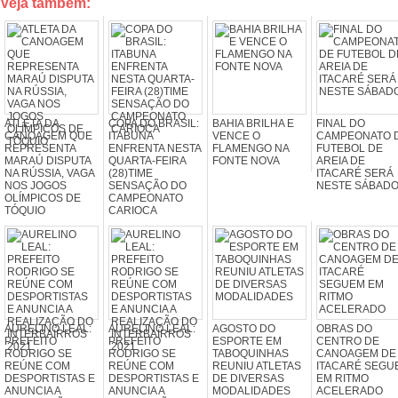
Veja também:
ATLETA DA
COPA DO BRASIL:
BAHIA BRILHA E
FINAL DO
CANOAGEM QUE
ITABUNA
VENCE O
CAMPEONATO 
REPRESENTA
ENFRENTA NESTA
FLAMENGO NA
FUTEBOL DE
MARAÚ DISPUTA
QUARTA-FEIRA
FONTE NOVA
AREIA DE
NA RÚSSIA, VAGA
(28)TIME
ITACARÉ SERÁ
NOS JOGOS
SENSAÇÃO DO
NESTE SÁBAD
OLÍMPICOS DE
CAMPEONATO
TÓQUIO
CARIOCA
AURELINO LEAL:
AURELINO LEAL:
AGOSTO DO
OBRAS DO
PREFEITO
PREFEITO
ESPORTE EM
CENTRO DE
RODRIGO SE
RODRIGO SE
TABOQUINHAS
CANOAGEM DE
REÚNE COM
REÚNE COM
REUNIU ATLETAS
ITACARÉ SEGU
DESPORTISTAS E
DESPORTISTAS E
DE DIVERSAS
EM RITMO
ANUNCIA A
ANUNCIA A
MODALIDADES
ACELERADO