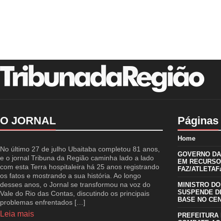
O JORNAL
Páginas
Home
No último 27 de julho Ubaitaba completou 81 anos,
GOVERNO DA 
e o jornal Tribuna da Região caminha lado a lado
EM RECURSO
com esta Terra hospitaleira há 25 anos registrando
FAZ/ATLETAFa
os fatos e mostrando a sua história. Ao longo
desses anos, o Jornal se transformou na voz do
MINISTRO DO
SUSPENDE D
Vale do Rio das Contas, discutindo os principais
BASE NO CE
problemas enfrentados […]
Leia mais
PREFEITURA 