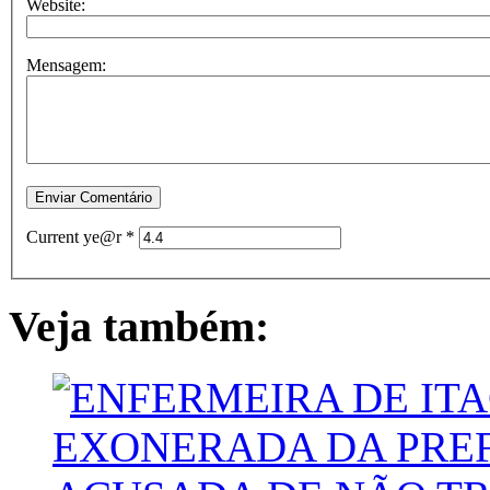
Website:
Mensagem:
Current ye@r
*
Veja também: