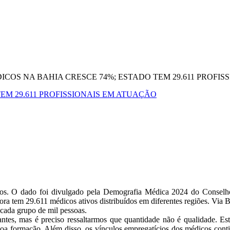
COS NA BAHIA CRESCE 74%; ESTADO TEM 29.611 PROFIS
EM 29.611 PROFISSIONAIS EM ATUAÇÃO
os. O dado foi divulgado pela Demografia Médica 2024 do Conselho 
ora tem 29.611 médicos ativos distribuídos em diferentes regiões. Via B
 cada grupo de mil pessoas.
ntes, mas é preciso ressaltarmos que quantidade não é qualidade. Es
boa formação. Além disso, os vínculos empregatícios dos médicos conti