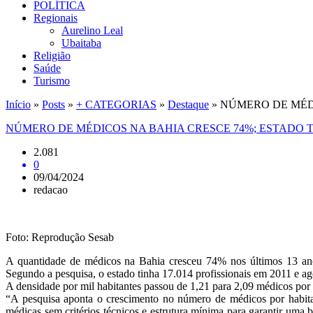
POLÍTICA
Regionais
Aurelino Leal
Ubaitaba
Religião
Saúde
Turismo
Início
»
Posts
»
+ CATEGORIAS
»
Destaque
»
NÚMERO DE MÉDI
NÚMERO DE MÉDICOS NA BAHIA CRESCE 74%; ESTADO T
2.081
0
09/04/2024
redacao
Foto: Reprodução Sesab
A quantidade de médicos na Bahia cresceu 74% nos últimos 13 an
Segundo a pesquisa, o estado tinha 17.014 profissionais em 2011 e ag
A densidade por mil habitantes passou de 1,21 para 2,09 médicos por
“A pesquisa aponta o crescimento no número de médicos por habita
médicas sem critérios técnicos e estrutura mínima para garantir uma 