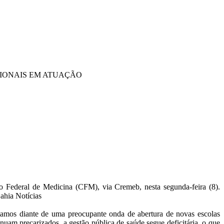
SIONAIS EM ATUAÇÃO
Federal de Medicina (CFM), via Cremeb, nesta segunda-feira (8).
ahia Notícias
tamos diante de uma preocupante onda de abertura de novas escolas
nuam precarizados, a gestão pública de saúde segue deficitária, o que