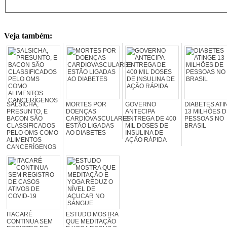
Veja também:
SALSICHA,
MORTES POR
GOVERNO
DIABETES ATI
PRESUNTO, E
DOENÇAS
ANTECIPA
13 MILHÕES D
BACON SÃO
CARDIOVASCULARES
ENTREGA DE 400
PESSOAS NO
CLASSIFICADOS
ESTÃO LIGADAS
MIL DOSES DE
BRASIL
PELO OMS COMO
AO DIABETES
INSULINA DE
ALIMENTOS
AÇÃO RÁPIDA
CANCERÍGENOS
ITACARÉ
ESTUDO MOSTRA
CONTINUA SEM
QUE MEDITAÇÃO