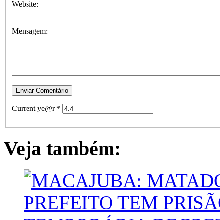
Website:
Mensagem:
Current ye@r
*
Veja também: